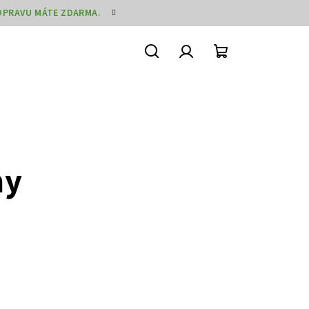
DOPRAVU MÁTE ZDARMA.
Hledat
Přihlášení
Nákupní
košík
ny