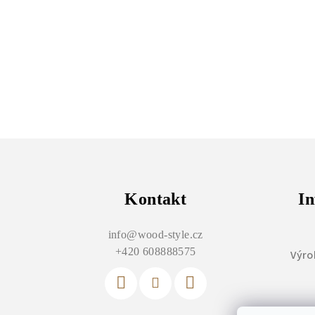
Z
á
p
Kontakt
In
a
info
@
wood-style.cz
t
+420 608888575
Výro
í