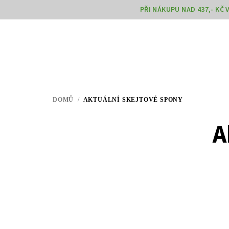
Přejít
PŘI NÁKUPU NAD 437,- KČ
na
obsah
DOMŮ
/
AKTUÁLNÍ SKEJTOVÉ SPONY
A