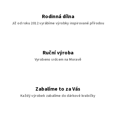
k
y
v
Rodinná dílna
ý
Již od roku 2012 vyrábíme výrobky inspirované přírodou
p
i
s
u
Ruční výroba
Vyrobeno srdcem na Moravě
Zabalíme to za Vás
Každý výrobek zabalíme do dárkové krabičky