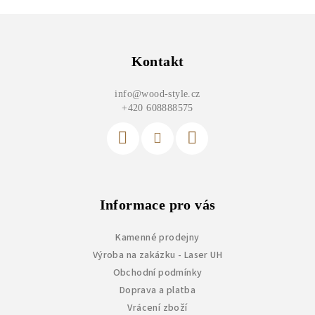
Z
á
p
Kontakt
a
info
@
wood-style.cz
t
+420 608888575
í
Informace pro vás
Kamenné prodejny
Výroba na zakázku - Laser UH
Obchodní podmínky
Doprava a platba
Vrácení zboží