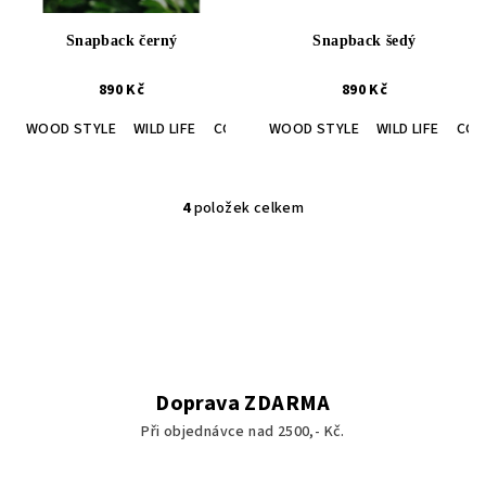
Snapback černý
Snapback šedý
890 Kč
890 Kč
WOOD STYLE
WILD LIFE
COASTAL SPIRIT
WOOD STYLE
OUTDOOR SOUL
WILD LIFE
COA
T
4
položek celkem
O
v
l
á
d
a
c
í
Doprava ZDARMA
p
Při objednávce nad 2500,- Kč.
r
v