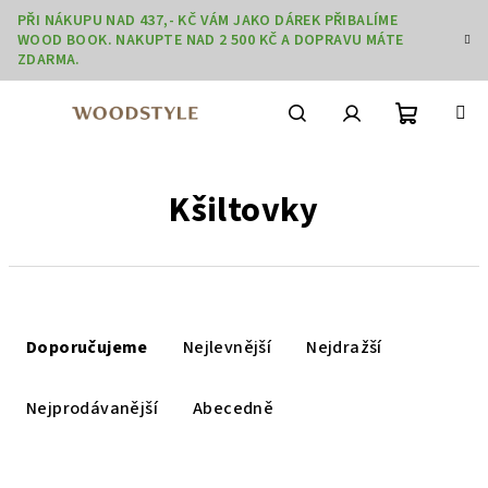
Přejít
PŘI NÁKUPU NAD 437,- KČ VÁM JAKO DÁREK PŘIBALÍME
na
WOOD BOOK. NAKUPTE NAD 2 500 KČ A DOPRAVU MÁTE
obsah
ZDARMA.
Nákupní
Hledat
Přihlášení
Kšiltovky
košík
Ř
a
Doporučujeme
Nejlevnější
Nejdražší
z
e
Nejprodávanější
Abecedně
n
í
V