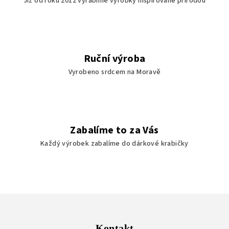
Již od roku 2012 vyrábíme výrobky inspirované přírodou
p
i
s
u
Ruční výroba
Vyrobeno srdcem na Moravě
Zabalíme to za Vás
Každý výrobek zabalíme do dárkové krabičky
Z
á
p
Kontakt