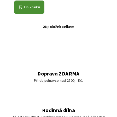
Do košíku
28
položek celkem
O
v
l
á
d
a
c
í
Doprava ZDARMA
p
Při objednávce nad 2500,- Kč.
r
v
k
y
v
Rodinná dílna
ý