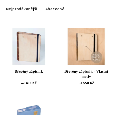
z
e
Nejprodávanější
Abecedně
n
í
V
p
ý
r
p
o
i
d
s
u
p
k
r
t
Dřevěný zápisník
Dřevěný zápisník - Vlastní
o
motiv
ů
d
450 Kč
550 Kč
od
od
u
k
t
ů