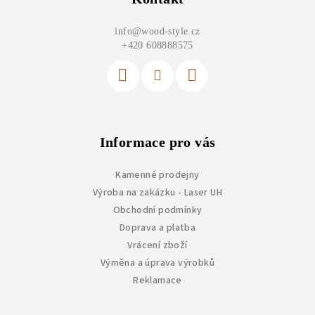
a
info
@
wood-style.cz
t
+420 608888575
í
Informace pro vás
Kamenné prodejny
Výroba na zakázku - Laser UH
Obchodní podmínky
Doprava a platba
Vrácení zboží
Výměna a úprava výrobků
Reklamace