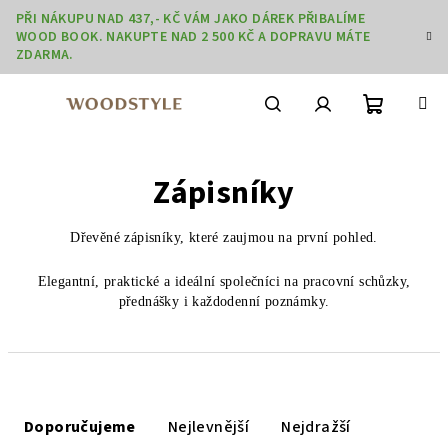
Přejít
PŘI NÁKUPU NAD 437,- KČ VÁM JAKO DÁREK PŘIBALÍME
na
WOOD BOOK. NAKUPTE NAD 2 500 KČ A DOPRAVU MÁTE
obsah
ZDARMA.
Nákupní
Hledat
Přihlášení
Zápisníky
košík
Dřevěné zápisníky, které zaujmou na první pohled.
Elegantní, praktické a ideální společníci na pracovní schůzky,
přednášky i každodenní poznámky.
Ř
a
Doporučujeme
Nejlevnější
Nejdražší