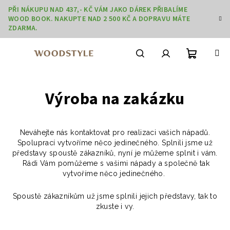
Přejít
PŘI NÁKUPU NAD 437,- KČ VÁM JAKO DÁREK PŘIBALÍME
na
WOOD BOOK. NAKUPTE NAD 2 500 KČ A DOPRAVU MÁTE
obsah
ZDARMA.
Nákupn
Hledat
Přihlášení
Výroba na zakázku
košík
Neváhejte nás kontaktovat pro realizaci vašich nápadů.
Spoluprací vytvoříme něco jedinečného. Splnili jsme už
představy spoustě zákazníků, nyní je můžeme splnit i vám.
Rádi Vám pomůžeme s vašimi nápady a společně tak
vytvoříme něco jedinečného.
Spoustě zákazníkům už jsme splnili jejich představy, tak to
zkuste i vy.