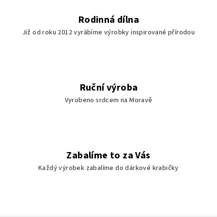
y
v
Rodinná dílna
ý
Již od roku 2012 vyrábíme výrobky inspirované přírodou
p
i
s
u
Ruční výroba
Vyrobeno srdcem na Moravě
Zabalíme to za Vás
Každý výrobek zabalíme do dárkové krabičky