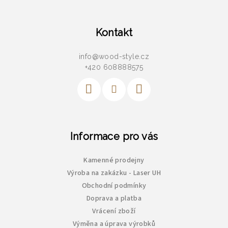
Z
á
p
Kontakt
a
info
@
wood-style.cz
t
+420 608888575
í
Informace pro vás
Kamenné prodejny
Výroba na zakázku - Laser UH
Obchodní podmínky
Doprava a platba
Vrácení zboží
Výměna a úprava výrobků