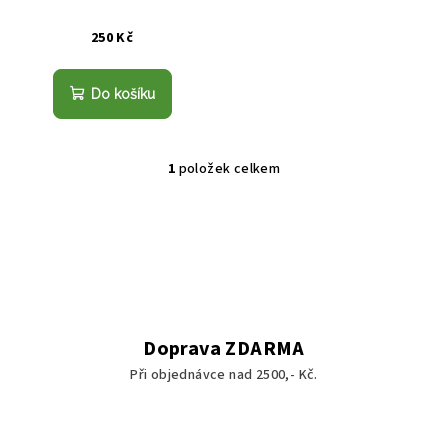
o
ů
d
250 Kč
u
k
Do košíku
t
ů
1
položek celkem
O
v
l
á
d
a
c
í
Doprava ZDARMA
p
Při objednávce nad 2500,- Kč.
r
v
k