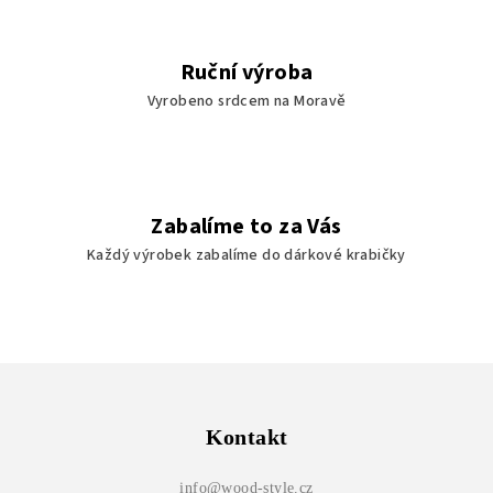
s
u
Ruční výroba
Vyrobeno srdcem na Moravě
Zabalíme to za Vás
Každý výrobek zabalíme do dárkové krabičky
Z
á
p
Kontakt
a
info
@
wood-style.cz