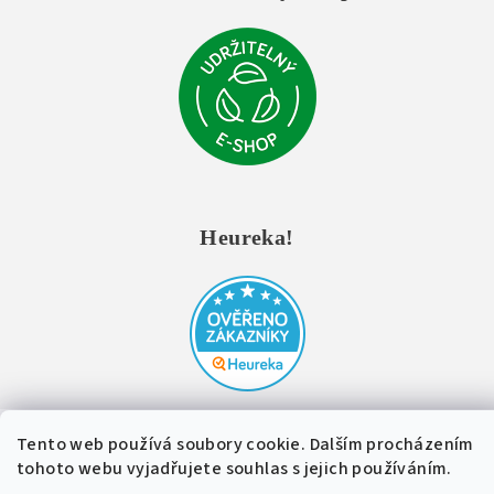
Heureka!
Copyright 2026
Wood Style
. Všechna práva vyhrazena.
Upravit
Tento web používá soubory cookie. Dalším procházením
nastavení cookies
tohoto webu vyjadřujete souhlas s jejich používáním.