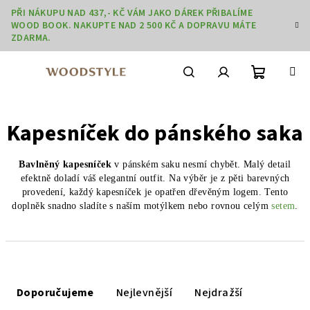
Přejít
PŘI NÁKUPU NAD 437,- KČ VÁM JAKO DÁREK PŘIBALÍME
na
WOOD BOOK. NAKUPTE NAD 2 500 KČ A DOPRAVU MÁTE
obsah
ZDARMA.
Nákupní
Hledat
Přihlášení
Kapesníček do pánského saka
košík
Bavlněný kapesníček
v pánském saku nesmí chybět. Malý detail
efektně doladí váš elegantní outfit. Na výběr je z pěti barevných
provedení, každý kapesníček je opatřen dřevěným logem. Tento
doplněk snadno sladíte s naším motýlkem nebo rovnou celým
setem
.
Ř
a
Doporučujeme
Nejlevnější
Nejdražší