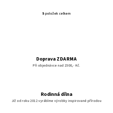
5
položek celkem
O
v
l
á
d
a
c
í
Doprava ZDARMA
p
Při objednávce nad 2500,- Kč.
r
v
k
y
v
Rodinná dílna
ý
Již od roku 2012 vyrábíme výrobky inspirované přírodou
p
i