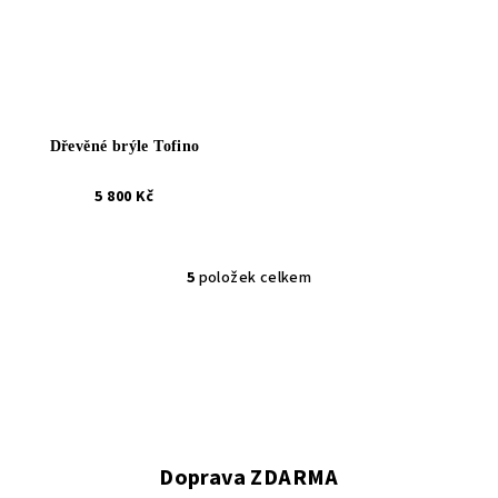
Dřevěné brýle Tofino
5 800 Kč
5
položek celkem
O
v
l
á
d
a
c
í
Doprava ZDARMA
p