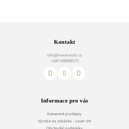
Z
á
p
Kontakt
a
info
@
wood-style.cz
t
+420 608888575
í
Informace pro vás
Kamenné prodejny
Výroba na zakázku - Laser UH
Obchodní podmínky