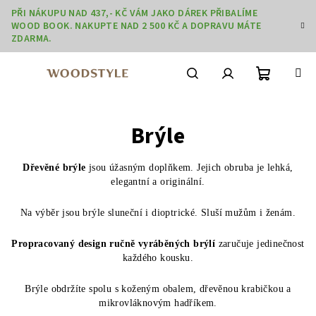
Přejít
PŘI NÁKUPU NAD 437,- KČ VÁM JAKO DÁREK PŘIBALÍME
na
WOOD BOOK. NAKUPTE NAD 2 500 KČ A DOPRAVU MÁTE
obsah
ZDARMA.
Nákupní
Hledat
Přihlášení
Brýle
košík
Dřevěné brýle
jsou úžasným doplňkem. Jejich obruba je lehká,
elegantní a originální.
Na výběr jsou brýle sluneční i dioptrické. Sluší mužům i ženám.
Propracovaný design ručně vyráběných brýlí
zaručuje jedinečnost
každého kousku.
Brýle obdržíte spolu s koženým obalem, dřevěnou krabičkou a
mikrovláknovým hadříkem.