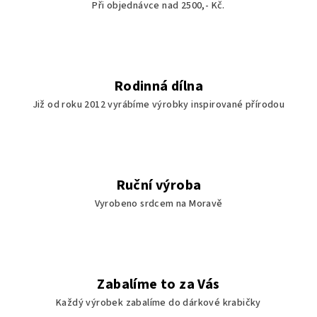
Při objednávce nad 2500,- Kč.
r
v
k
y
v
Rodinná dílna
ý
Již od roku 2012 vyrábíme výrobky inspirované přírodou
p
i
s
u
Ruční výroba
Vyrobeno srdcem na Moravě
Zabalíme to za Vás
Každý výrobek zabalíme do dárkové krabičky