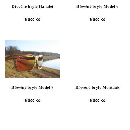
k
r
t
Dřevěné brýle Hanalei
Dřevěné brýle Model 6
o
ů
d
5 800 Kč
5 800 Kč
u
k
t
ů
Dřevěné brýle Model 7
Dřevěné brýle Montauk
5 800 Kč
5 800 Kč