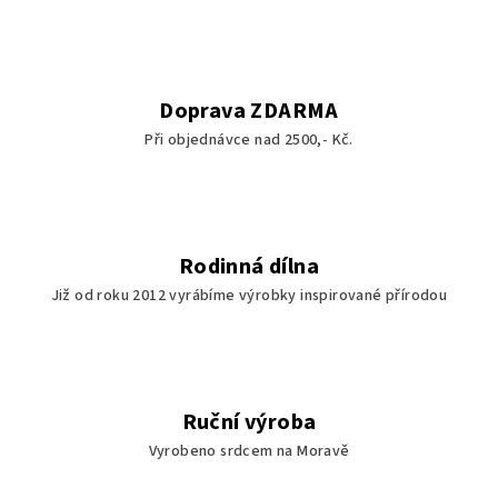
d
a
c
í
Doprava ZDARMA
p
Při objednávce nad 2500,- Kč.
r
v
k
y
v
Rodinná dílna
ý
Již od roku 2012 vyrábíme výrobky inspirované přírodou
p
i
s
u
Ruční výroba
Vyrobeno srdcem na Moravě