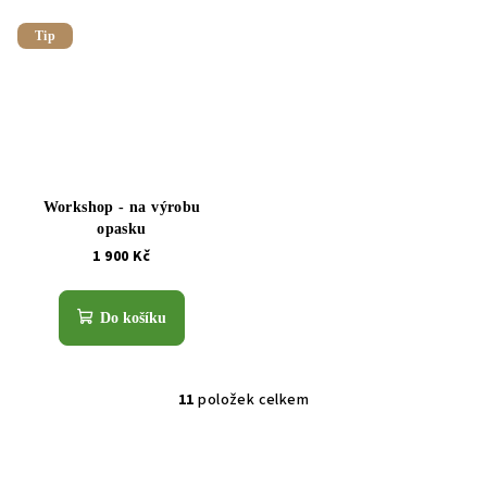
Tip
Workshop - na výrobu
opasku
1 900 Kč
Do košíku
11
položek celkem
O
v
l
á