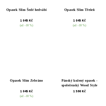
Opasek Slim Šedé hedvábí
Opasek Slim Třešeň
1 045 Kč
1 045 Kč
(až –18 %)
(až –18 %)
Opasek Slim Zebráno
Pánský kožený opasek -
společenský Wood Style
1 045 Kč
1 590 Kč
(až –18 %)