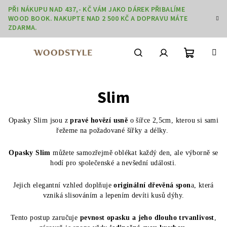
Přejít
PŘI NÁKUPU NAD 437,- KČ VÁM JAKO DÁREK PŘIBALÍME
na
WOOD BOOK. NAKUPTE NAD 2 500 KČ A DOPRAVU MÁTE
obsah
ZDARMA.
Nákupní
Hledat
Přihlášení
Slim
košík
Opasky Slim jsou z
pravé hovězí usně
o šířce 2,5cm, kterou si sami
řežeme na požadované šířky a délky.
Opasky Slim
můžete samozřejmě oblékat každý den, ale výborně se
hodí pro společenské a nevšední události.
Jejich elegantní vzhled doplňuje
originální dřevěná spon
a, která
vzniká slisováním a lepením devíti kusů dýhy.
Tento postup zaručuje
pevnost opasku a jeho dlouho trvanlivost
,