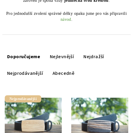
zároveň je spona vždy
jedinečná svou kresbou
.
Pro jednodušší zvolení správné délky opaku jsme pro vás připravili
návod
.
Ř
a
Doporučujeme
Nejlevnější
Nejdražší
z
e
Nejprodávanější
Abecedně
n
í
V
p
Nejprodávanější
ý
r
p
o
i
d
s
u