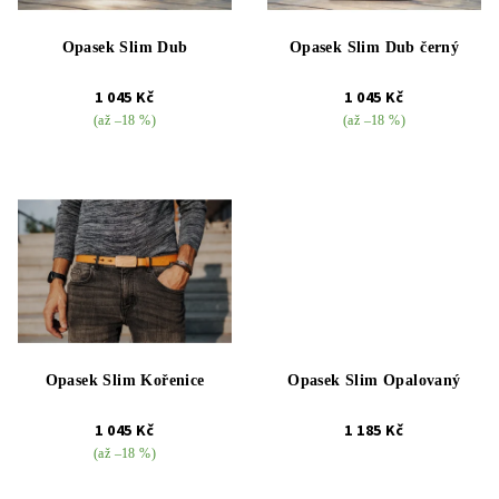
p
k
r
t
Opasek Slim Dub
Opasek Slim Dub černý
o
ů
d
1 045 Kč
1 045 Kč
(až –18 %)
(až –18 %)
u
k
t
ů
Opasek Slim Kořenice
Opasek Slim Opalovaný
1 045 Kč
1 185 Kč
(až –18 %)