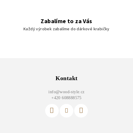
Zabalíme to za Vás
Každý výrobek zabalíme do dárkové krabičky
Z
á
p
Kontakt
a
info
@
wood-style.cz
t
+420 608888575
í