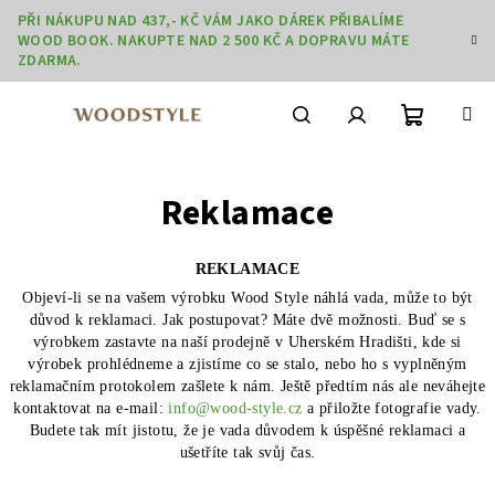
Přejít
PŘI NÁKUPU NAD 437,- KČ VÁM JAKO DÁREK PŘIBALÍME
na
WOOD BOOK. NAKUPTE NAD 2 500 KČ A DOPRAVU MÁTE
obsah
ZDARMA.
Nákupní
Hledat
Přihlášení
Reklamace
košík
REKLAMACE
Objeví-li se na vašem výrobku Wood Style náhlá vada, může to být
důvod k reklamaci. Jak postupovat? Máte dvě možnosti. Buď se s
výrobkem zastavte na naší prodejně v Uherském Hradišti, kde si
výrobek prohlédneme a zjistíme co se stalo, nebo ho s vyplněným
reklamačním protokolem zašlete k nám. Ještě předtím nás ale neváhejte
kontaktovat na e-mail:
info@wood-style.cz
a přiložte fotografie vady.
Budete tak mít jistotu, že je vada důvodem k úspěšné reklamaci a
ušetříte tak svůj čas.