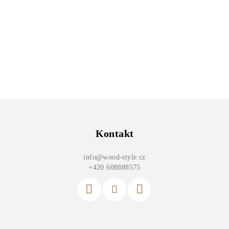
Z
á
p
Kontakt
a
info
@
wood-style.cz
t
+420 608888575
í