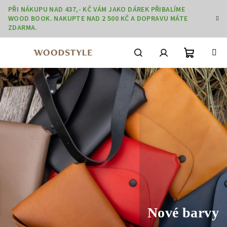
Přejít
PŘI NÁKUPU NAD 437,- KČ VÁM JAKO DÁREK PŘIBALÍME
na
WOOD BOOK. NAKUPTE NAD 2 500 KČ A DOPRAVU MÁTE
obsah
ZDARMA.
Nákupní
Hledat
Přihlášení
košík
Nové barvy