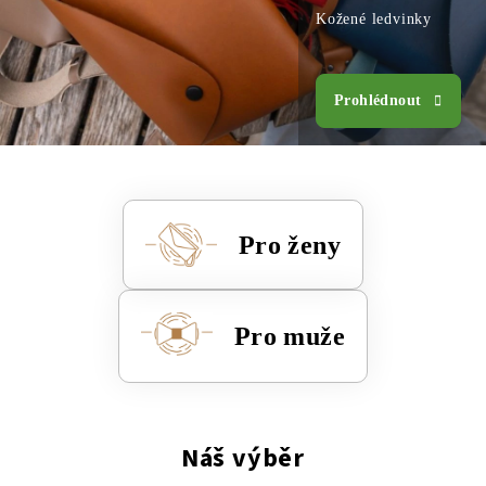
Kožené ledvinky
Prohlédnout
Pro ženy
Pro muže
V
y
Náš výběr
r