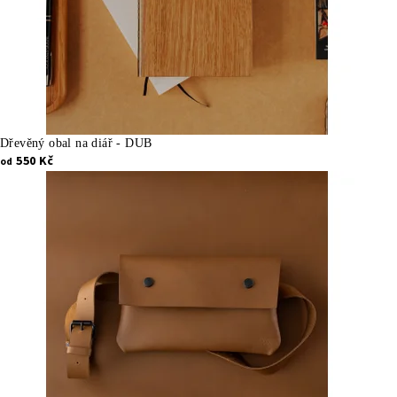
d
ř
e
v
a
Dřevěný obal na diář - DUB
550 Kč
od
a
k
ů
ž
e
.