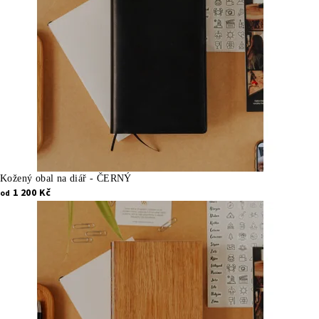
o
v
é
d
o
p
l
Kožený obal na diář - ČERNÝ
ň
1 200 Kč
od
k
y
z
e