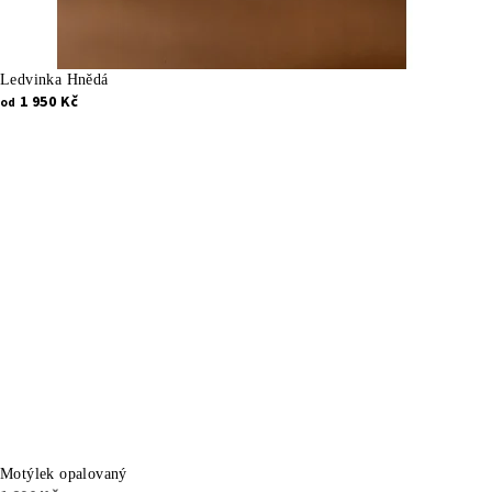
Ledvinka Hnědá
1 950 Kč
od
Motýlek opalovaný