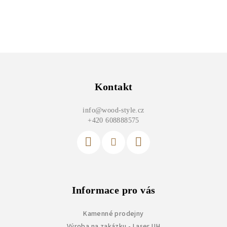
Z
á
p
Kontakt
a
info
@
wood-style.cz
t
+420 608888575
í
Informace pro vás
Kamenné prodejny
Výroba na zakázku - Laser UH