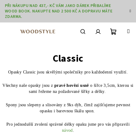
Přejít
PŘI NÁKUPU NAD 437,- KČ VÁM JAKO DÁREK PŘIBALÍME
na
WOOD BOOK. NAKUPTE NAD 2 500 KČ A DOPRAVU MÁTE
obsah
ZDARMA.
Nákupní
Hledat
Přihlášení
Classic
košík
Opasky Classic jsou skvělými společníky pro každodenní využití.
Všechny naše opasky jsou z
pravé hovězí usně
o šířce 3,5cm, kterou si
sami řežeme na požadované šířky a délky.
Spony jsou slepeny a slisovány z 9ks dýh, čímž zajišťujeme pevnost
opasku i barevnou škálu spon.
Pro jednodušší zvolení správné délky opaku jsme pro vás připravili
návod
.