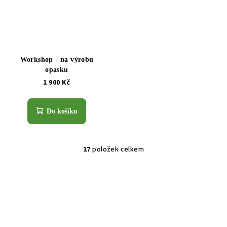
Workshop - na výrobu
opasku
1 900 Kč
Do košíku
17
položek celkem
O
v
l
á
d
a
c