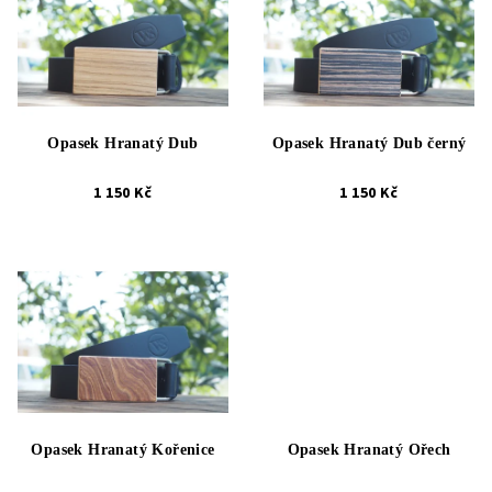
p
o
i
d
s
u
p
k
r
t
Opasek Hranatý Dub
Opasek Hranatý Dub černý
o
ů
d
1 150 Kč
1 150 Kč
u
k
t
ů
Opasek Hranatý Kořenice
Opasek Hranatý Ořech