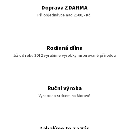
í
Doprava ZDARMA
p
Při objednávce nad 2500,- Kč.
r
v
k
y
v
Rodinná dílna
ý
Již od roku 2012 vyrábíme výrobky inspirované přírodou
p
i
s
u
Ruční výroba
Vyrobeno srdcem na Moravě
Zabalíme to za Vás