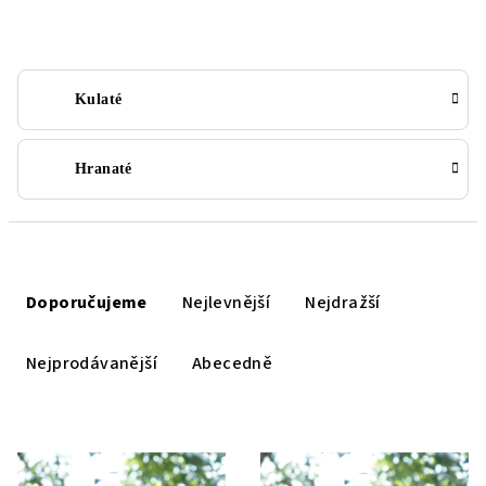
Kulaté
Hranaté
Ř
a
Doporučujeme
Nejlevnější
Nejdražší
z
e
Nejprodávanější
Abecedně
n
í
V
p
ý
r