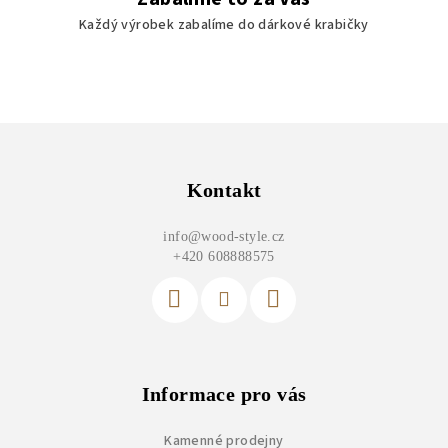
Každý výrobek zabalíme do dárkové krabičky
Z
á
p
Kontakt
a
info
@
wood-style.cz
t
+420 608888575
í
Informace pro vás
Kamenné prodejny