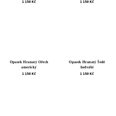
1 150 Kč
1 150 Kč
Opasek Hranatý Ořech
Opasek Hranatý Šedé
americký
hedvábí
1 150 Kč
1 150 Kč