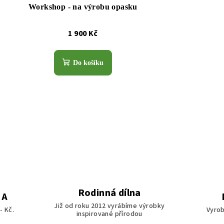
Workshop - na výrobu opasku
1 900 Kč
Do košíku
Rodinná dílna
MA
Již od roku 2012 vyrábíme výrobky
- Kč.
Vyro
inspirované přírodou