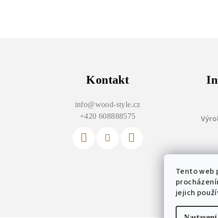
Z
á
p
Kontakt
In
a
info
@
wood-style.cz
t
+420 608888575
Výro
í
Tento web p
Vý
procházení
jejich použ
Nastavení