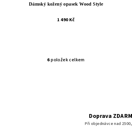
Dámský kožený opasek Wood Style
1 490 Kč
6
položek celkem
O
v
l
á
d
a
c
Doprava ZDAR
í
Při objednávce nad 2500,
p