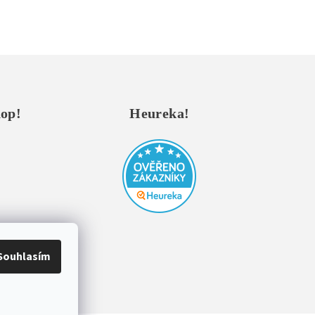
hop!
Heureka!
Souhlasím