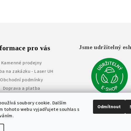
r
v
k
y
v
ý
Jsme udržitelný es
formace pro vás
p
i
Kamenné prodejny
s
ba na zakázku - Laser UH
u
Obchodní podmínky
Doprava a platba
Vrácení zboží
oužívá soubory cookie. Dalším
měna a úprava výrobků
Odmítnout
m tohoto webu vyjadřujete souhlas s
Reklamace
íváním.