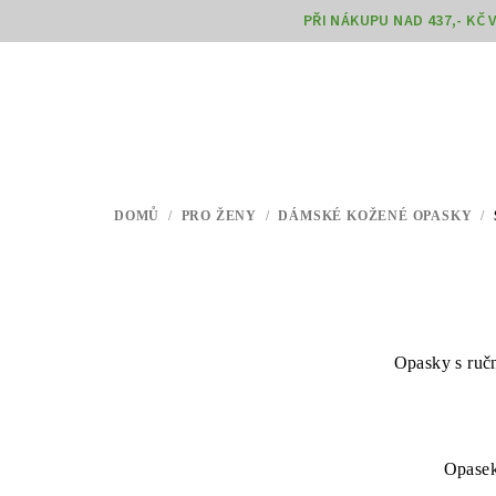
Přejít
PŘI NÁKUPU NAD 437,- KČ
na
obsah
DOMŮ
/
PRO ŽENY
/
DÁMSKÉ KOŽENÉ OPASKY
/
Opasky s ruč
Opasek