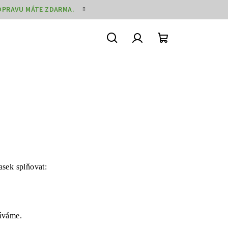
DOPRAVU MÁTE ZDARMA.
Hledat
Přihlášení
Nákupní
košík
sek splňovat:
váváme.