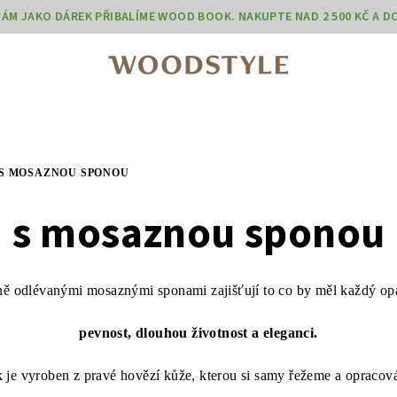
 VÁM JAKO DÁREK PŘIBALÍME WOOD BOOK. NAKUPTE NAD 2 500 KČ A 
S MOSAZNOU SPONOU
s mosaznou sponou
ně odlévanými mosaznými sponami zajišťují to co by měl každý opa
pevnost, dlouhou životnost a eleganci.
 je vyroben z pravé hovězí kůže, kterou si samy řežeme a opraco