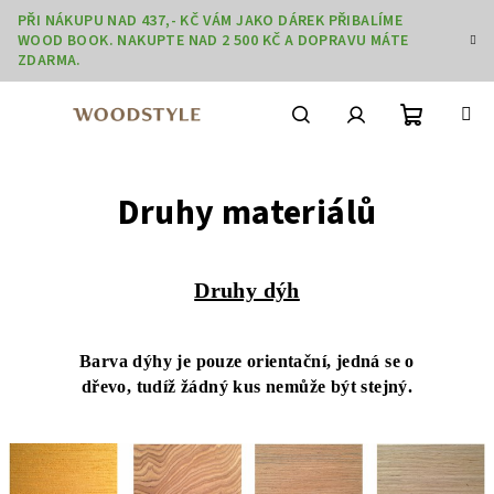
Přejít
PŘI NÁKUPU NAD 437,- KČ VÁM JAKO DÁREK PŘIBALÍME
na
WOOD BOOK. NAKUPTE NAD 2 500 KČ A DOPRAVU MÁTE
obsah
ZDARMA.
Nákupní
Hledat
Přihlášení
Druhy materiálů
košík
Druhy dýh
Barva dýhy je pouze orientační, jedná se o
dřevo, tudíž žádný kus nemůže být stejný.