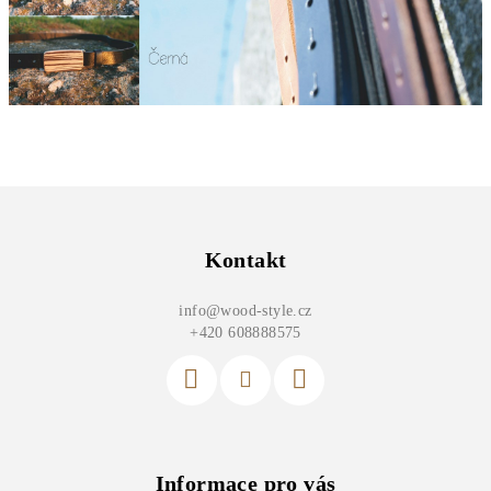
Z
á
p
Kontakt
a
info
@
wood-style.cz
t
+420 608888575
í
Informace pro vás