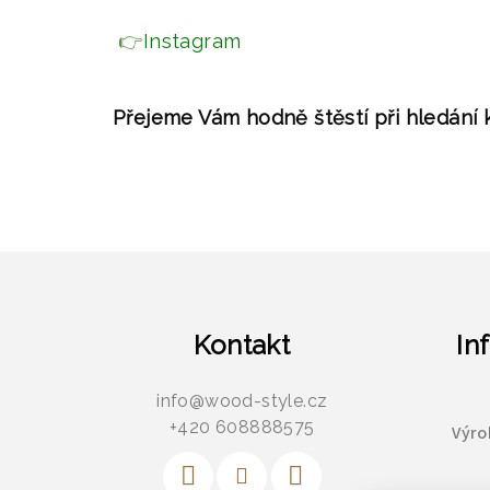
👉
Instagram
Přejeme Vám hodně štěstí při hledání 
Z
á
p
Kontakt
In
a
info
@
wood-style.cz
t
+420 608888575
Výro
í