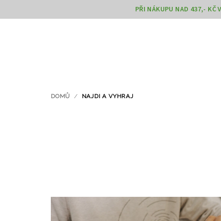
Přejít
PŘI NÁKUPU NAD 437,- KČ
na
obsah
DOMŮ
/
NAJDI A VYHRAJ