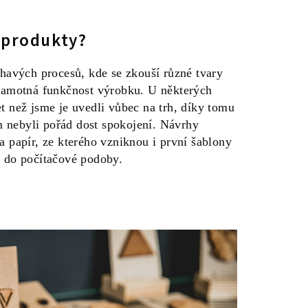
 produkty?
uhavých procesů, kde se zkouší různé tvary
 samotná funkčnost výrobku. U některých
t než jsme je uvedli vůbec na trh, díky tomu
 nebyli pořád dost spokojení. Návrhy
a papír, ze kterého vzniknou i první šablony
e do počítačové podoby.