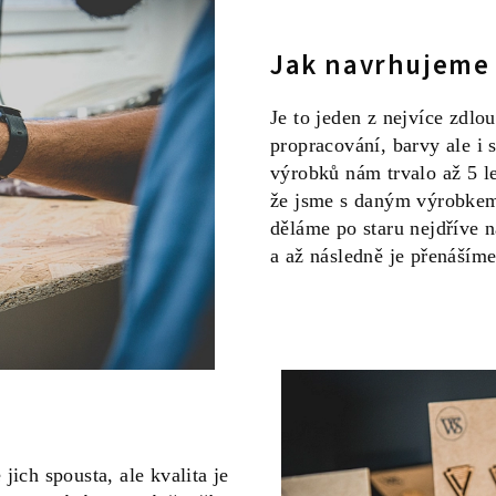
Jak navrhujeme
Je to jeden z nejvíce zdlo
propracování, barvy ale i
výrobků nám trvalo až 5 le
že jsme s daným výrobkem
děláme po staru nejdříve n
a až následně je přenáším
 jich spousta, ale kvalita je