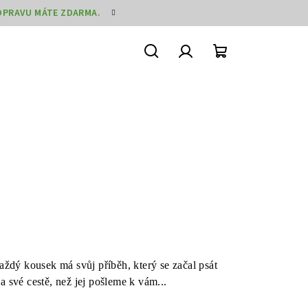
DOPRAVU MÁTE ZDARMA.
Hledat
Přihlášení
Nákupní
košík
aždý kousek má svůj příběh, který se začal psát
 své cestě, než jej pošleme k vám...