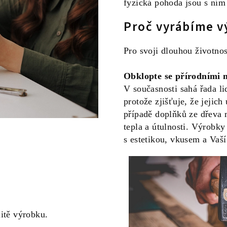
fyzická pohoda jsou s ním 
Proč vyrábíme v
Pro svoji dlouhou životno
Obklopte se přírodními 
V současnosti sahá řada li
protože zjišťuje, že jejich
případě doplňků ze dřeva 
tepla a útulnosti. Výrobky
s estetikou, vkusem a Vaší
litě výrobku.