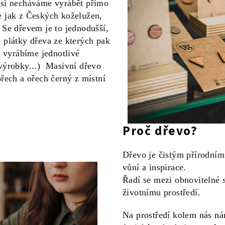
 si necháváme vyrábět přímo
 jak z Českých koželužen,
. Se dřevem je to jednodušší,
 plátky dřeva ze kterých pak
k vyrábíme jednotlivé
výrobky...) Masivní dřevo
řech a ořech černý z místní
Proč dřevo?
Dřevo je čistým přírodním
vůní a inspirace.
Řadí se mezi obnovitelné 
životnímu prostředí.
Na prostředí kolem nás nám