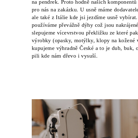
na pendrek. Proto hodně našich komponentů
pro nás na zakázku. U usně máme dodavatele
ale také z Itálie kde jsi jezdíme usně vybírat
používáme převážně dýhy což jsou nakrájené
slepujeme vícevrstvou překližku ze které pa
výrobky (opasky, motýlky, klopy na kožené 
kupujeme výhradně České a to je dub, buk, o
pili kde nám dřevo i vysuší.