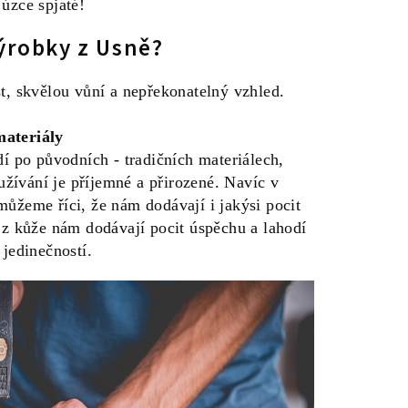
úzce spjaté!
ýrobky z Usně?
st, skvělou vůní a nepřekonatelný vzhled.
materiály
dí po původních - tradičních materiálech,
 užívání je příjemné a přirozené. Navíc v
můžeme říci, že nám dodávají i jakýsi pocit
 z kůže nám dodávají pocit úspěchu a lahodí
 jedinečností.