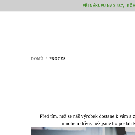
Přejít
PŘI NÁKUPU NAD 437,- KČ
na
obsah
DOMŮ
/
PROCES
Před tím, než se náš výrobek dostane k vám a z
mnohem dříve, než jsme ho poslali k