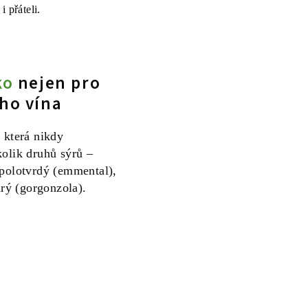
i přáteli.
ko
nejen pro
ho vína
 která nikdy
kolik druhů sýrů –
 polotvrdý (emmental),
ý (gorgonzola).