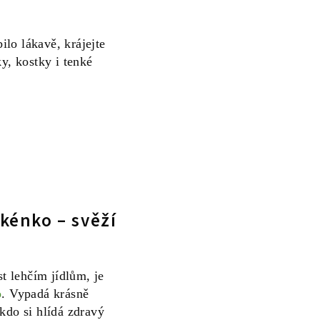
lo lákavě, krájejte
ky, kostky i tenké
kénko – svěží
st lehčím jídlům, je
o
. Vypadá krásně
kdo si hlídá zdravý