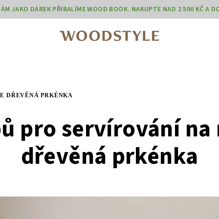
 VÁM JAKO DÁREK PŘIBALÍME WOOD BOOK. NAKUPTE NAD 2 500 KČ A 
AŠE DŘEVĚNÁ PRKÉNKA
pů pro servírování na
dřevěná prkénka