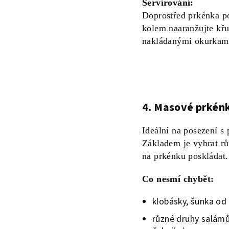
Servírování:
Doprostřed prkénka po
kolem naaranžujte křu
nakládanými okurkam
4. Masové prkén
Ideální na posezení s 
Základem je vybrat rů
na prkénku poskládat.
Co nesmí chybět:
klobásky, šunka od
různé druhy salámů 