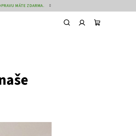
DOPRAVU MÁTE ZDARMA.
Hledat
Přihlášení
Nákupní
košík
 naše