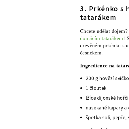
3. Prkénko s
tatarákem
Chcete udělat dojem?
domácím tatarákem
! 
dřevěném prkénku spo
česnekem.
Ingredience na tatar
200 g hovězí svíčk
1 žloutek
lžíce dijonské hořč
nasekané kapary a 
špetka soli, pepře,