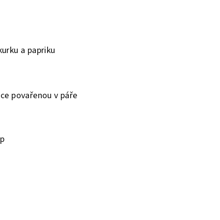
kurku a papriku
ehce povařenou v páře
ip