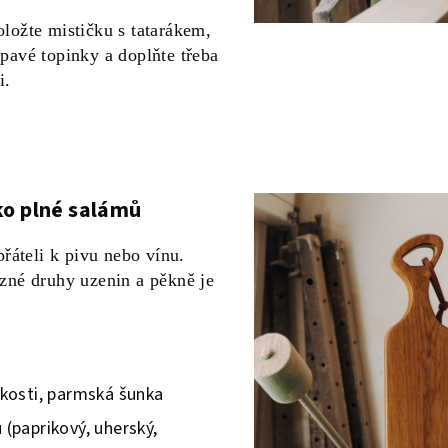
ložte mističku s tatarákem,
pavé topinky a doplňte třeba
i.
ko plné salámů
přáteli k pivu nebo vínu.
zné druhy uzenin a pěkně je
 kosti, parmská šunka
(paprikový, uherský,