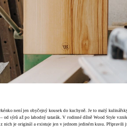
rkénko není jen obyčejný kousek do kuchyně. Je to malý kulinářs
– od sýrů až po lahodný tatarák. V rodinné dílně Wood Style vznik
z nich je originál a existuje jen v jednom jediném kusu. Připravili j