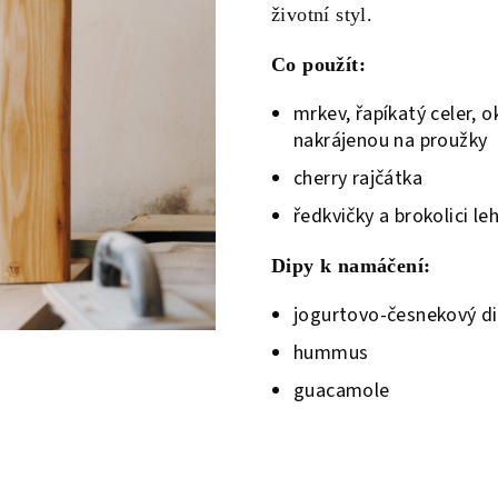
životní styl.
Co použít:
mrkev, řapíkatý celer, o
nakrájenou na proužky
cherry rajčátka
ředkvičky a brokolici l
Dipy k namáčení:
jogurtovo-česnekový d
hummus
guacamole