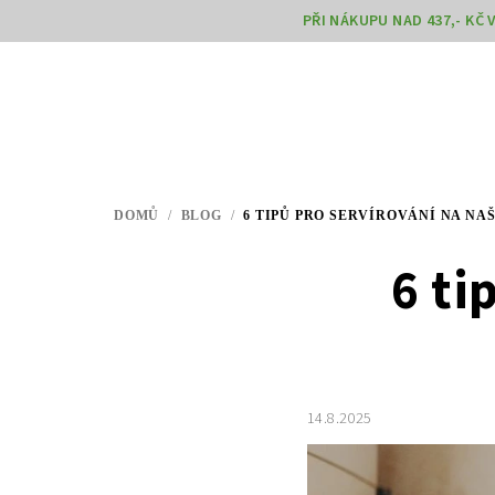
Přejít
PŘI NÁKUPU NAD 437,- KČ
na
obsah
DOMŮ
/
BLOG
/
6 TIPŮ PRO SERVÍROVÁNÍ NA N
6 ti
14.8.2025