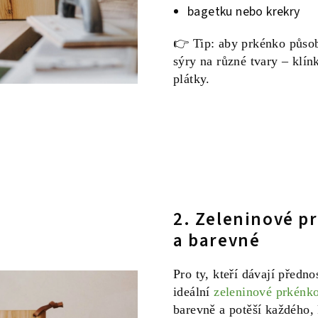
bagetku nebo krekry
👉 Tip: aby prkénko působi
sýry na různé tvary – klín
plátky.
2. Zeleninové pr
a barevné
Pro ty, kteří dávají předno
ideální
zeleninové prkénk
barevně a potěší každého, 