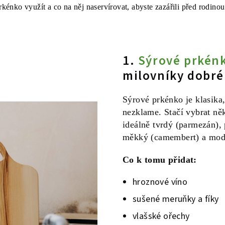
kénko využít a co na něj naservírovat, abyste zazářili před rodinou 
1.
Sýrové prkén
milovníky dobré
Sýrové prkénko je klasika,
nezklame. Stačí vybrat ně
ideálně tvrdý (parmezán),
měkký (camembert) a modr
Co k tomu přidat:
hroznové víno
sušené meruňky a fíky
vlašské ořechy