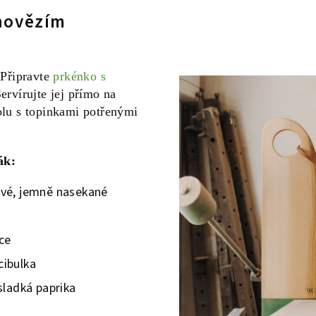
 hovězím
 Připravte
prkénko s
Servírujte jej přímo na
lu s topinkami potřenými
ák:
ové, jemně nasekané
ice
cibulka
 sladká paprika