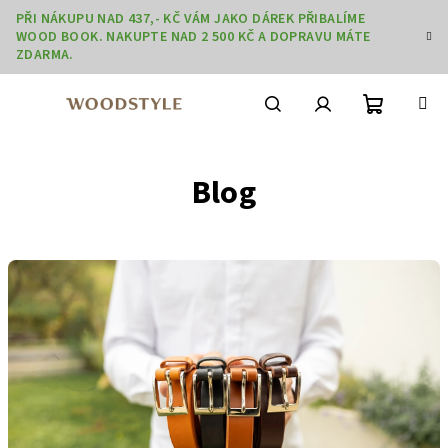
Přejít
PŘI NÁKUPU NAD 437,- KČ VÁM JAKO DÁREK PŘIBALÍME
na
WOOD BOOK. NAKUPTE NAD 2 500 KČ A DOPRAVU MÁTE
obsah
ZDARMA.
Nákupní
Hledat
Přihlášení
Blog
košík
V
ý
p
i
s
č
l
á