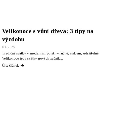
Velikonoce s vůní dřeva: 3 tipy na
výzdobu
6.4.2025
Tradiční svátky v moderním pojetí – ručně, srdcem, udržitelně.
Velikonoce jsou svátky nových začátk...
Číst článek