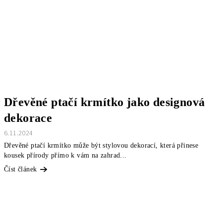
Dřevěné ptačí krmítko jako designová
dekorace
6.11.2024
Dřevěné ptačí krmítko může být stylovou dekorací, která přinese
kousek přírody přímo k vám na zahrad...
Číst článek