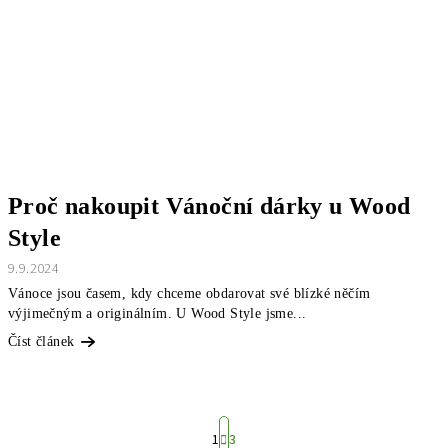
Proč nakoupit Vánoční dárky u Wood
Style
9.9.2024
Vánoce jsou časem, kdy chceme obdarovat své blízké něčím
výjimečným a originálním. U Wood Style jsme...
Číst článek
S
t
1
3