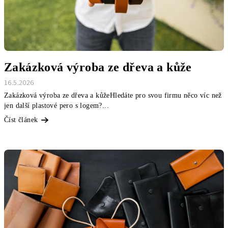
n
k
ů
Zakázková výroba ze dřeva a kůže
16.5.2026
Zakázková výroba ze dřeva a kůžeHledáte pro svou firmu něco víc než
jen další plastové pero s logem?...
Číst článek