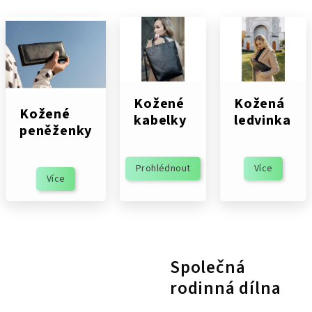
Kožené
Kožená
Kožené
kabelky
ledvinka
peněženky
Prohlédnout
Více
Více
Společná
rodinná dílna