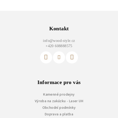
Z
á
p
Kontakt
a
info
@
wood-style.cz
t
+420 608888575
í
Informace pro vás
Kamenné prodejny
Výroba na zakázku - Laser UH
Obchodní podmínky
Doprava a platba