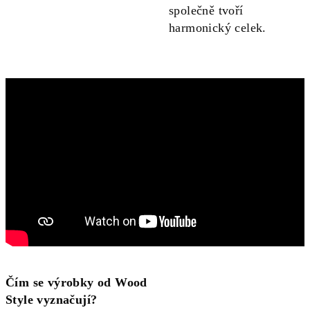
společně tvoří
harmonický celek.
Čím se výrobky od Wood
Style vyznačují?