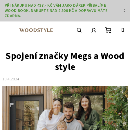
Přejít
PŘI NÁKUPU NAD 437,- KČ VÁM JAKO DÁREK PŘIBALÍME
na
WOOD BOOK. NAKUPTE NAD 2 500 KČ A DOPRAVU MÁTE
obsah
ZDARMA.
Nákupní
Hledat
Přihlášení
Spojení značky Megs a Wood
košík
style
10.4.2024