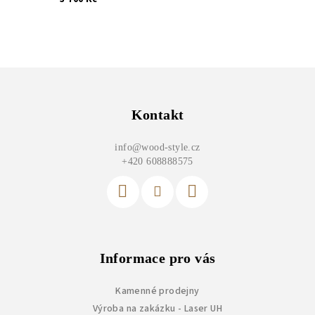
Z
á
p
Kontakt
a
info
@
wood-style.cz
t
+420 608888575
í
Informace pro vás
Kamenné prodejny
Výroba na zakázku - Laser UH