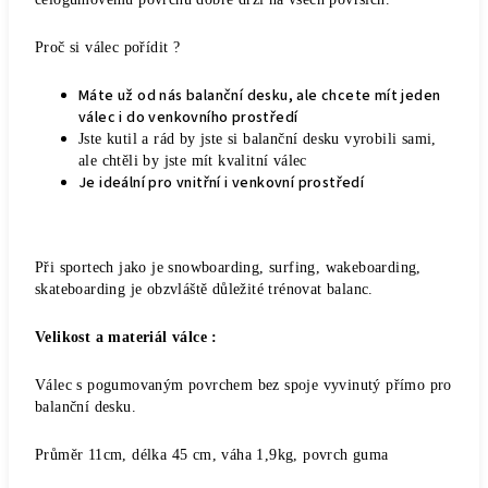
Proč si válec pořídit ?
Máte už od nás balanční desku, ale chcete mít jeden
válec i do venkovního prostředí
Jste kutil a rád by jste si balanční desku vyrobili sami,
ale chtěli by jste mít kvalitní válec
Je ideální pro vnitřní i venkovní prostředí
Při sportech jako je snowboarding, surfing, wakeboarding,
skateboarding je obzvláště důležité trénovat balanc.
Velikost a materiál válce :
Válec s pogumovaným povrchem bez spoje vyvinutý přímo pro
balanční desku.
Průměr 11cm, d
élka 45
cm, váha 1,9kg, povrch guma