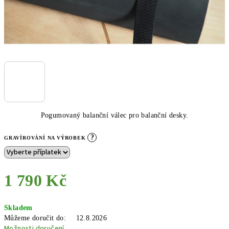
Pogumovaný balanční válec pro balanční desky.
?
GRAVÍROVÁNÍ NA VÝROBEK
1 790 Kč
Měrná
Skladem
cena:
Můžeme doručit do:
12.8.2026
Možnosti doručení