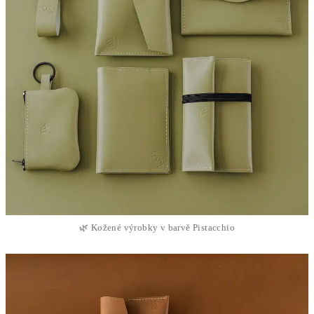
🌿 Kožené výrobky v barvě Pistacchio