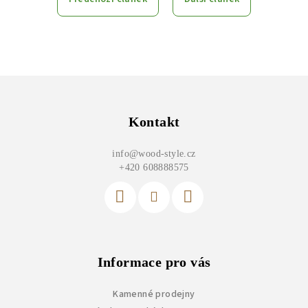
Z
á
p
Kontakt
a
info
@
wood-style.cz
t
+420 608888575
í
Informace pro vás
Kamenné prodejny