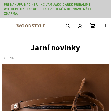
Přejít
PŘI NÁKUPU NAD 437,- KČ VÁM JAKO DÁREK PŘIBALÍME
na
WOOD BOOK. NAKUPTE NAD 2 500 KČ A DOPRAVU MÁTE
obsah
ZDARMA.
Nákupní
Hledat
Přihlášení
Jarní novinky
košík
14.3.2025