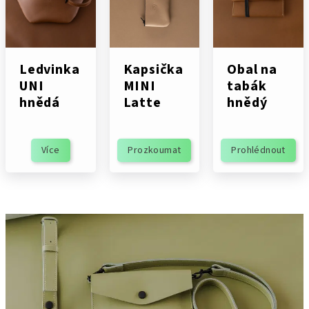
Ledvinka
Kapsička
Obal na
UNI
MINI
tabák
hnědá
Latte
hnědý
Více
Prozkoumat
Prohlédnout