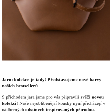
Jarní kolekce je tady! Představujeme nové barvy
našich bestsellerů
S příchodem jara jsme pro vás připravili svěží
novou
kolekci
! Naše nejoblíbenější kousky nyní přicházejí v
nádherných
odstínech inspirovaných přírodou
.