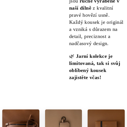
jsou
ručně vyráběné v
naší dílně
z kvalitní
pravé hovězí usně.
Každý kousek je originál
a vzniká s důrazem na
detail, preciznost a
nadčasový design.
🌿
Jarní kolekce je
limitovaná, tak si svůj
oblíbený kousek
zajistěte včas!