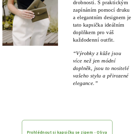
drobnosti. S praktickým
zapínáním pomocí druku
a elegantním designem je
tato kapsička ideálním
doplňkem pro váš
každodenní outfit.
“Výrobky z kůže jsou
více než jen módní
doplněk, jsou to nositelé
vašeho stylu a přirozené
elegance.”
Prohlédnout si kapsičku se zipem - Oliva