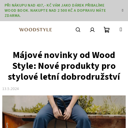
Přejít
PŘI NÁKUPU NAD 437,- KČ VÁM JAKO DÁREK PŘIBALÍME
na
WOOD BOOK. NAKUPTE NAD 2 500 KČ A DOPRAVU MÁTE
obsah
ZDARMA.
Nákupní
Hledat
Přihlášení
Májové novinky od Wood
košík
Style: Nové produkty pro
stylové letní dobrodružství
13.5.2024