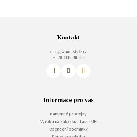
Z
á
p
Kontakt
a
info
@
wood-style.cz
t
+420 608888575
í
Informace pro vás
Kamenné prodejny
Výroba na zakázku - Laser UH
Obchodní podmínky