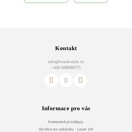
Z
á
p
Kontakt
a
info
@
wood-style.cz
t
+420 608888575
í
Informace pro vás
Kamenné prodejny
Výroba na zakázku - Laser UH