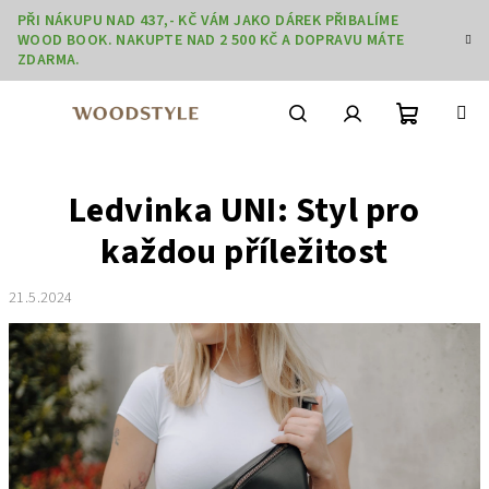
Přejít
PŘI NÁKUPU NAD 437,- KČ VÁM JAKO DÁREK PŘIBALÍME
na
WOOD BOOK. NAKUPTE NAD 2 500 KČ A DOPRAVU MÁTE
obsah
ZDARMA.
Nákupní
Hledat
Přihlášení
Ledvinka UNI: Styl pro
košík
každou příležitost
21.5.2024