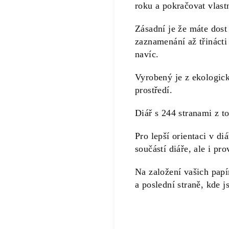
roku a pokračovat vlas
Zásadní je že máte dost
zaznamenání až třináct
navíc.
Vyrobený je z ekologick
prostředí.
Diář s 244 stranami z t
Pro lepší orientaci v di
součástí diáře, ale i pr
Na založení vašich pap
a poslední straně, kde j