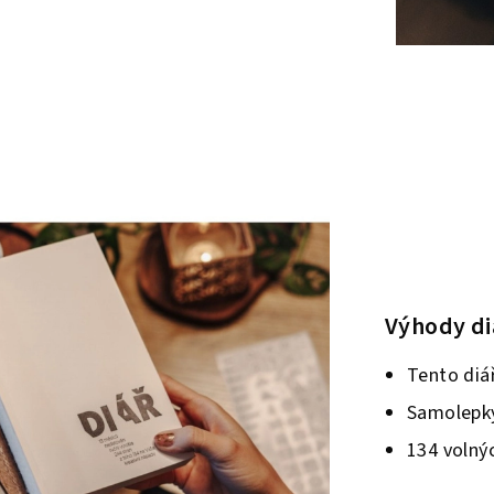
Výhody di
Tento diá
Samolepky
134 volnýc