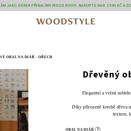
 VÁM JAKO DÁREK PŘIBALÍME WOOD BOOK. NAKUPTE NAD 2 500 KČ A 
Ý OBAL NA DIÁŘ - OŘECH
Dřevěný ob
Elegantní a velmi subtiln
Díky přirozené kresbě dřeva m
texturu, 
?
OBAL NA DIÁŘ