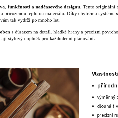
va, funkčnosti a nadčasového designu
. Tento originální 
 a přirozenou teplotou materiálu. Díky chytrému systému
 vám tak vydrží po mnoho let.
roben
s důrazem na detail, hladké hrany a precizní povrcho
edají stylový doplněk pro každodenní plánování.
Vlastnosti
přírodn
výměnný d
dlouhá ži
precizní r