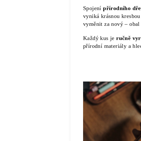
Spojení
přírodního dře
vyniká krásnou kresbou
vyměnit za nový – obal
Každý kus je
ručně vy
přírodní materiály a hl