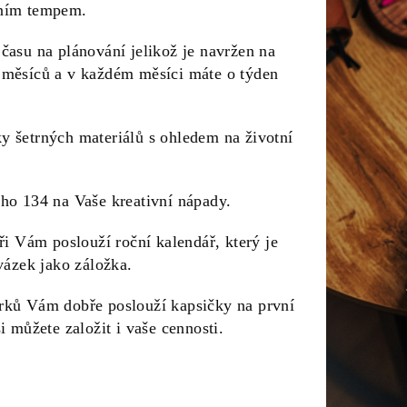
tním tempem.
 času na plánování jelikož je navržen na
i měsíců a v každém měsíci máte o týden
y šetrných materiálů s ohledem na životní
oho 134 na Vaše kreativní nápady.
áři Vám poslouží roční kalendář, který je
ovázek jako záložka.
írků Vám dobře poslouží kapsičky na první
si můžete založit i vaše cennosti.