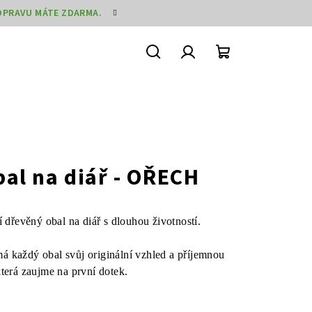
DOPRAVU MÁTE ZDARMA.
Hledat
Přihlášení
Nákupní
košík
al na diář - OŘECH
í dřevěný obal na diář s dlouhou životností.
á každý obal svůj originální vzhled a příjemnou
která zaujme na první dotek.