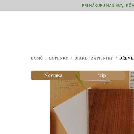
Přejít
PŘI NÁKUPU NAD 437,- KČ
na
obsah
DOMŮ
/
DOPLŇKY
/
DIÁŘE / ZÁPISNÍKY
/
DŘEVĚN
Novinka
Tip