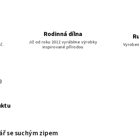
Rodinná dílna
Ru
Již od roku 2012 vyrábíme výrobky
č.
Vyroben
inspirované přírodou
)
uktu
iář se suchým zipem