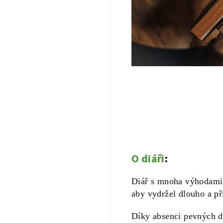
O diáři
:
Diář s mnoha výhodami, 
aby vydržel dlouho a př
Díky absenci pevných d