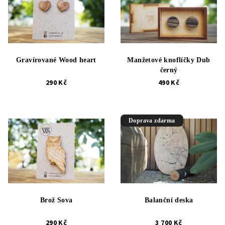
Gravírované Wood heart
Manžetové knoflíčky Dub
černý
290 Kč
490 Kč
Doprava zdarma
Brož Sova
Balanční deska
290 Kč
3 700 Kč