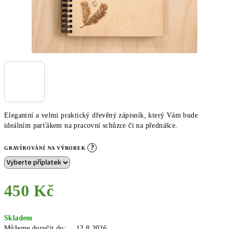
Elegantní a velmi praktický dřevěný zápisník, který Vám bude
ideálním parťákem na pracovní schůzce či na přednášce.
?
GRAVÍROVÁNÍ NA VÝROBEK
450 Kč
Měrná
Skladem
cena:
Můžeme doručit do:
12.8.2026