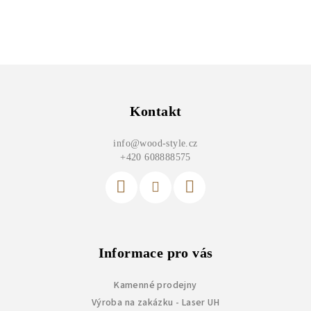
Z
á
p
Kontakt
a
info
@
wood-style.cz
t
+420 608888575
í
Informace pro vás
Kamenné prodejny
Výroba na zakázku - Laser UH