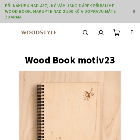
Přejít
PŘI NÁKUPU NAD 437,- KČ VÁM JAKO DÁREK PŘIBALÍME
na
WOOD BOOK. NAKUPTE NAD 2 500 KČ A DOPRAVU MÁTE
obsah
ZDARMA.
Nákupní
Hledat
Přihlášení
Wood Book motiv23
košík