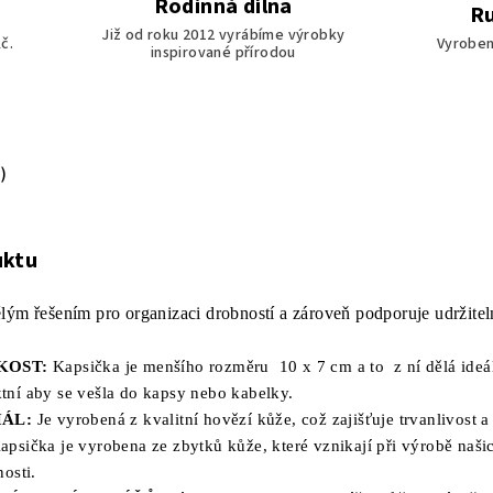
Rodinná dílna
Ru
Již od roku 2012 vyrábíme výrobky
č.
Vyroben
inspirované přírodou
)
uktu
lým řešením pro organizaci drobností a zároveň podporuje udržitel
KOST:
Kapsička je menšího rozměru 10 x 7 cm a to z ní dělá ideál
tní aby se vešla do kapsy nebo kabelky.
IÁL:
Je vyrobená z kvalitní hovězí kůže, což zajišťuje trvanlivost
apsička je vyrobena ze zbytků kůže, které vznikají při výrobě na
nosti.