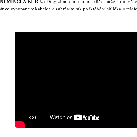
Í MINCÍ A KLÍČŮ:
Díky zipu a poutku na klíče můžete mít vše
ince vysypané v kabelce a zabráníte tak poškrábání sklíčka u telef