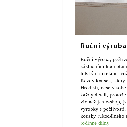
Ruční výroba
Ruční výroba, pečliv
základními hodnotami
lidským dotekem, což 
Každý kousek, který 
Hradišti, nese v sob
každý detail, protož
víc než jen e-shop, j
výrobky s pečlivostí.
kousky rukodělného 
rodinné dílny