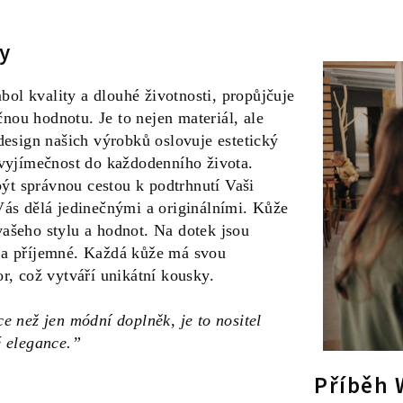
y
l kvality a dlouhé životnosti, propůjčuje
ou hodnotu. Je to nejen materiál, ale
 design našich výrobků oslovuje estetický
 vyjímečnost do každodenního života.
t správnou cestou k podtrhnutí Vaši
Vás dělá jedinečnými a originálními. Kůže
ašeho stylu a hodnot. Na dotek jsou
 a příjemné. Každá kůže má svou
or, což vytváří unikátní kousky.
e než jen módní doplněk, je to nositel
é elegance.”
Příběh 