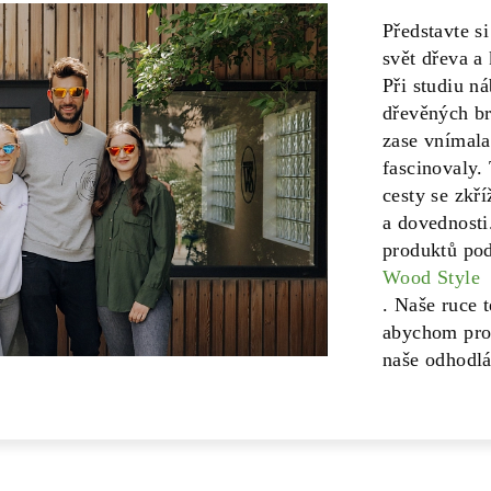
Představte si
svět dřeva a 
Při studiu n
dřevěných br
zase vnímala
fascinovaly.
cesty se zkří
a dovednosti
produktů po
Wood Style
. Naše ruce 
abychom pro 
naše odhodlá