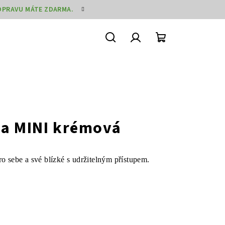
DOPRAVU MÁTE ZDARMA.
Hledat
Přihlášení
Nákupní
košík
ka MINI krémová
ro sebe a své blízké s udržitelným přístupem.