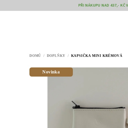
Přejít
PŘI NÁKUPU NAD 437,- KČ
na
obsah
DOMŮ
/
DOPLŇKY
/
KAPSIČKA MINI KRÉMOVÁ
Novinka