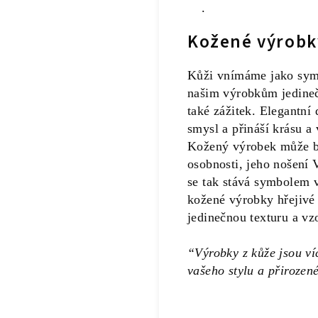
.
Kožené výrobk
Kůži vnímáme jako symbo
našim výrobkům jedinečn
také zážitek. Elegantní
smysl a přináší krásu a
Kožený výrobek může bý
osobnosti, jeho nošení 
se tak stává symbolem v
kožené výrobky hřejivé
jedinečnou texturu a vz
“Výrobky z kůže jsou víc
vašeho stylu a přirozen