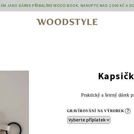
 VÁM JAKO DÁREK PŘIBALÍME WOOD BOOK. NAKUPTE NAD 2 500 KČ A 
Kapsič
Praktický a šetrný dárek p
?
GRAVÍROVÁNÍ NA VÝROBEK