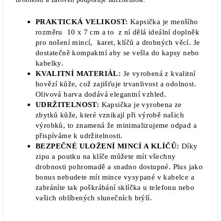
PRAKTICKÁ VELIKOST:
Kapsička je menšího
rozměru 10 x 7 cm a to z ní dělá ideální doplněk
pro nošení mincí, karet, klíčů a drobných věcí. Je
dostatečně kompaktní aby se vešla do kapsy nebo
kabelky.
KVALITNÍ MATERIÁL:
Je vyrobená z kvalitní
hovězí kůže, což zajišťuje trvanlivost a odolnost.
Olivová barva dodává elegantní vzhled.
UDRŽITELNOST:
Kapsička je vyrobena ze
zbytků kůže, které vznikají při výrobě našich
výrobků, to znamená že minimalizujeme odpad a
přispíváme k udržitelnosti.
BEZPEČNÉ ULOŽENÍ MINCÍ A KLÍČŮ:
Díky
zipu a poutku na klíče můžete mít všechny
drobnosti pohromadě a snadno dostupné. Plus jako
bonus nebudete mít mince vysypané v kabelce a
zabráníte tak poškrábání sklíčka u telefonu nebo
vašich oblíbených slunečních brýlí.