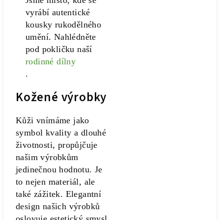
Jsme místo, kde se
vyrábí autentické
kousky rukodělného
umění. Nahlédněte
pod pokličku naší
rodinné dílny
.
Kožené výrobky
Kůži vnímáme jako
symbol kvality a dlouhé
životnosti, propůjčuje
našim výrobkům
jedinečnou hodnotu. Je
to nejen materiál, ale
také zážitek. Elegantní
design našich výrobků
oslovuje estetický smysl