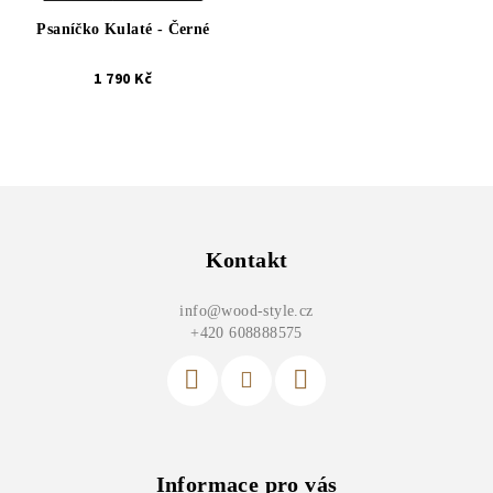
Psaníčko Kulaté - Černé
1 790 Kč
Z
á
p
Kontakt
a
info
@
wood-style.cz
t
+420 608888575
í
Informace pro vás