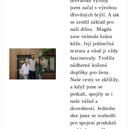
dřevařské výroby
jsem začal s výrobou
dřevěných brýlí. A tak
se zrodil základ pro
naši dílnu. Magda
zase vnímala krásu
kůže. Její jedinečná
textura a vůně ji vždy
fascinovaly. Tvořila
nádherné kožené
doplňky pro ženy.
Naše cesty se zkřížily,
a když jsme se
potkali, spojily se i
naše vášně a
dovednosti. Jednoho
dne jsme se rozhodli
pro spojení produktů