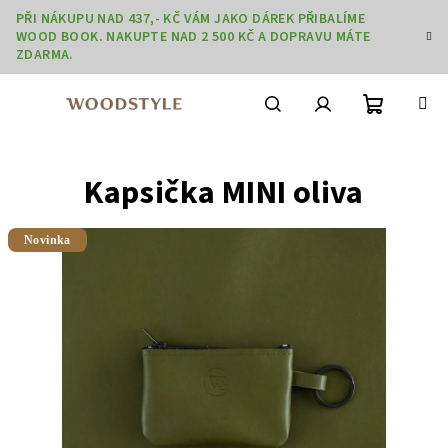
Přejít
PŘI NÁKUPU NAD 437,- KČ VÁM JAKO DÁREK PŘIBALÍME
na
WOOD BOOK. NAKUPTE NAD 2 500 KČ A DOPRAVU MÁTE
obsah
ZDARMA.
Nákupní
Hledat
Přihlášení
Kapsička MINI oliva
košík
Novinka