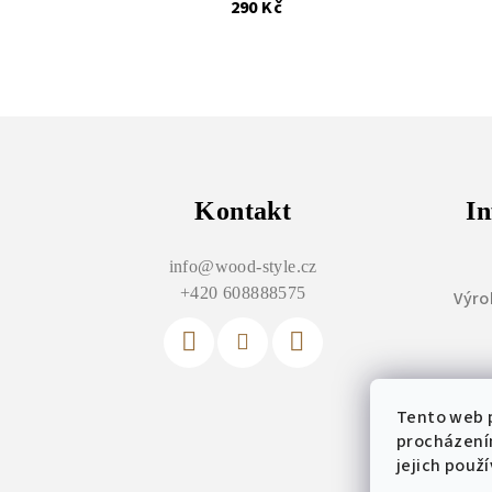
290 Kč
Z
á
p
Kontakt
In
a
info
@
wood-style.cz
t
+420 608888575
Výro
í
Tento web p
Vý
procházení
jejich použ