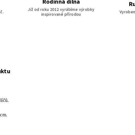
Rodinná dílna
Ru
Již od roku 2012 vyrábíme výrobky
č.
Vyroben
inspirované přírodou
uktu
klíčů.
0 cm.