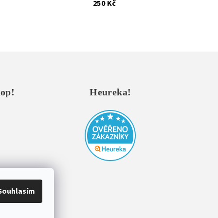
250 Kč
hop!
Heureka!
Souhlasím