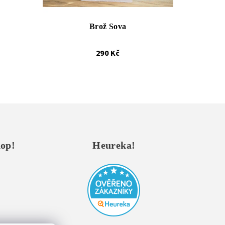
Brož Sova
290 Kč
hop!
Heureka!