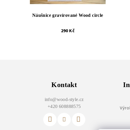
Náušnice gravírované Wood circle
290 Kč
Z
á
p
Kontakt
In
a
info
@
wood-style.cz
t
+420 608888575
Výro
í