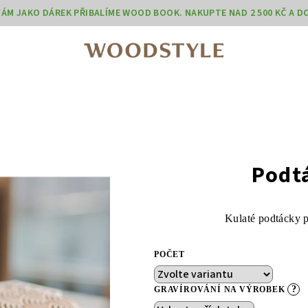
 VÁM JAKO DÁREK PŘIBALÍME WOOD BOOK. NAKUPTE NAD 2 500 KČ A 
Podtá
Kulaté podtácky 
POČET
?
GRAVÍROVÁNÍ NA VÝROBEK