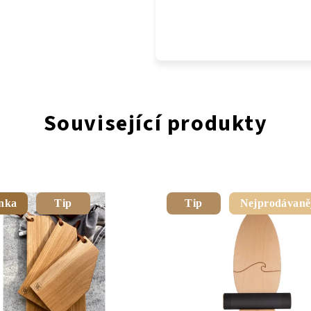
Související produkty
nka
Tip
Tip
Nejprodávaněj