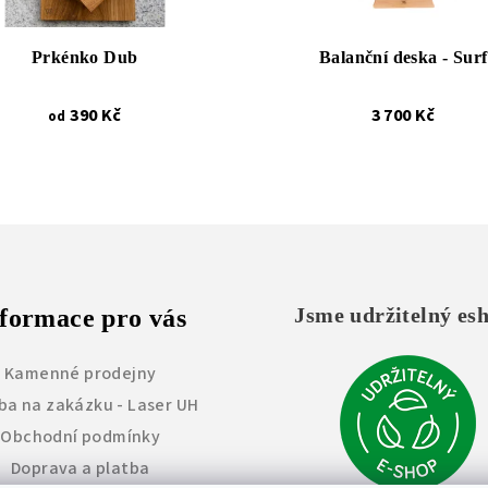
Prkénko Dub
Balanční deska - Surf
390 Kč
3 700 Kč
od
Jsme udržitelný es
formace pro vás
Kamenné prodejny
ba na zakázku - Laser UH
Obchodní podmínky
Doprava a platba