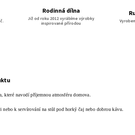
Rodinná dílna
Ru
Již od roku 2012 vyrábíme výrobky
č.
Vyroben
inspirované přírodou
uktu
a, které navodí příjemnou atmosféru domova.
i nebo k servírování na stůl pod horký čaj nebo dobrou kávu.