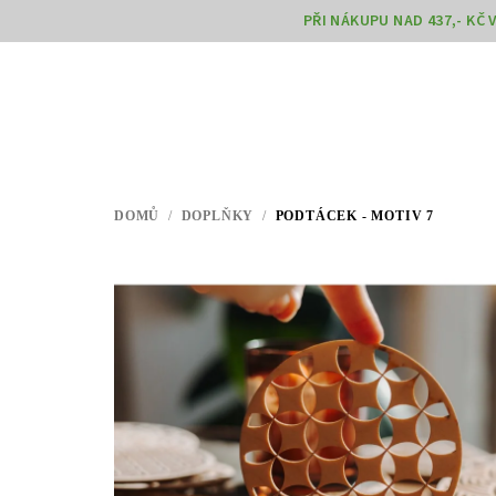
Přejít
PŘI NÁKUPU NAD 437,- KČ
na
obsah
DOMŮ
/
DOPLŇKY
/
PODTÁCEK - MOTIV 7