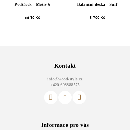
Podtácek - Motiv 6
Balanční deska - Surf
70 Kč
3 700 Kč
od
Z
á
p
Kontakt
a
info
@
wood-style.cz
t
+420 608888575
í
Informace pro vás