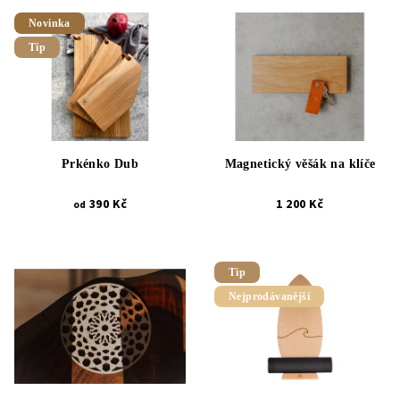
Novinka
Tip
Prkénko Dub
Magnetický věšák na klíče
390 Kč
1 200 Kč
od
Tip
Nejprodávanější