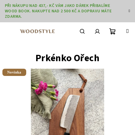
Přejít
PŘI NÁKUPU NAD 437,- KČ VÁM JAKO DÁREK PŘIBALÍME
na
WOOD BOOK. NAKUPTE NAD 2 500 KČ A DOPRAVU MÁTE
obsah
ZDARMA.
Nákupní
Hledat
Přihlášení
Prkénko Ořech
košík
Novinka