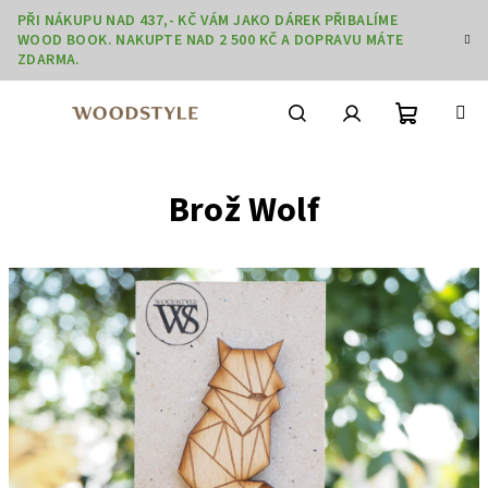
Přejít
PŘI NÁKUPU NAD 437,- KČ VÁM JAKO DÁREK PŘIBALÍME
na
WOOD BOOK. NAKUPTE NAD 2 500 KČ A DOPRAVU MÁTE
obsah
ZDARMA.
Nákupní
Hledat
Přihlášení
Brož Wolf
košík