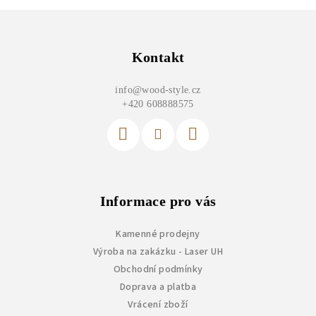
Z
á
p
Kontakt
a
info
@
wood-style.cz
t
+420 608888575
í
Informace pro vás
Kamenné prodejny
Výroba na zakázku - Laser UH
Obchodní podmínky
Doprava a platba
Vrácení zboží