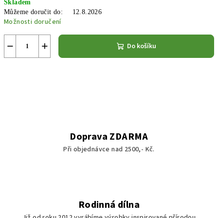
Skladem
cena:
Můžeme doručit do:
12.8.2026
Možnosti doručení
−
+
Do košíku
Doprava ZDARMA
Při objednávce nad 2500,- Kč.
Rodinná dílna
Již od roku 2012 vyrábíme výrobky inspirované přírodou