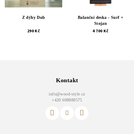
Z dýhy Dub
Balanční deska - Surf +
Stojan
290 Kč
4 700 Kč
Z
á
p
Kontakt
a
info
@
wood-style.cz
t
+420 608888575
í