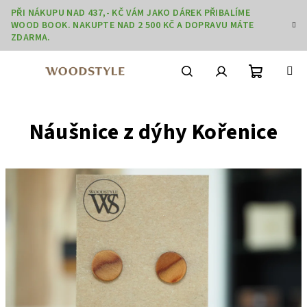
Přejít
PŘI NÁKUPU NAD 437,- KČ VÁM JAKO DÁREK PŘIBALÍME
na
WOOD BOOK. NAKUPTE NAD 2 500 KČ A DOPRAVU MÁTE
obsah
ZDARMA.
Nákupní
Hledat
Přihlášení
Náušnice z dýhy Kořenice
košík