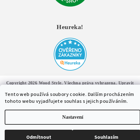
Heureka!
Copyright 2026
Wood Style
. Všechna práva vyhrazena.
Upravit
nastavení cookies
Tento web používá soubory cookie. Dalším procházením
tohoto webu vyjadřujete souhlas s jejich používáním.
Vytvořil Shoptet
Nastavení
Odmítnout
Souhlasím