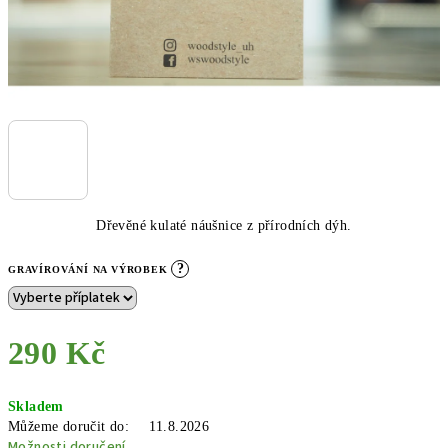
Dřevěné kulaté náušnice z přírodních dýh.
?
GRAVÍROVÁNÍ NA VÝROBEK
290 Kč
Měrná
Skladem
cena:
Můžeme doručit do:
11.8.2026
Možnosti doručení