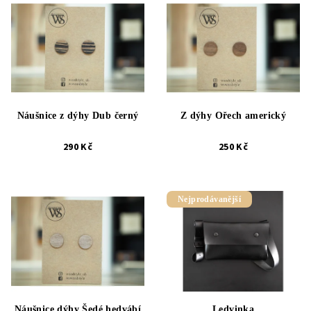
Náušnice z dýhy Dub černý
Z dýhy Ořech americký
290 Kč
250 Kč
Nejprodávanější
Náušnice dýhy Šedé hedvábí
Ledvinka