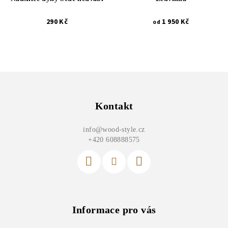
290 Kč
1 950 Kč
od
Z
á
p
Kontakt
a
info
@
wood-style.cz
t
+420 608888575
í
Informace pro vás