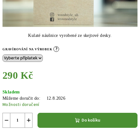
Kulaté náušnice vyrobené ze skejtové desky.
?
GRAVÍROVÁNÍ NA VÝROBEK
290 Kč
Měrná
Skladem
cena:
Můžeme doručit do:
12.8.2026
Možnosti doručení
−
+
Do košíku