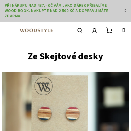
Přejít
PŘI NÁKUPU NAD 437,- KČ VÁM JAKO DÁREK PŘIBALÍME
na
WOOD BOOK. NAKUPTE NAD 2 500 KČ A DOPRAVU MÁTE
obsah
ZDARMA.
Nákupní
Hledat
Přihlášení
Ze Skejtové desky
košík