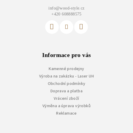
a
info
@
wood-style.cz
t
+420 608888575
í
Informace pro vás
Kamenné prodejny
Výroba na zakázku - Laser UH
Obchodní podmínky
Doprava a platba
Vrácení zboží
Výměna a úprava výrobků
Reklamace