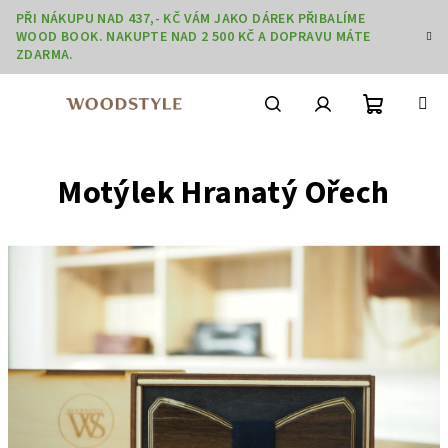
Přejít
PŘI NÁKUPU NAD 437,- KČ VÁM JAKO DÁREK PŘIBALÍME
na
WOOD BOOK. NAKUPTE NAD 2 500 KČ A DOPRAVU MÁTE
obsah
ZDARMA.
Nákupní
Hledat
Přihlášení
Motýlek Hranatý Ořech
košík