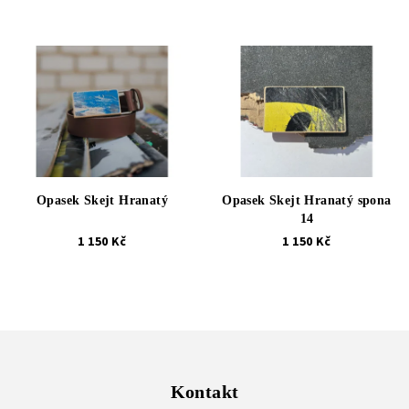
Opasek Skejt Hranatý
Opasek Skejt Hranatý spona
14
1 150 Kč
1 150 Kč
Z
á
p
Kontakt