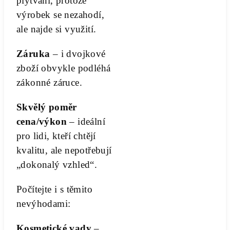
plýtvání, protože
výrobek se nezahodí,
ale najde si využití.
Záruka
– i dvojkové
zboží obvykle podléhá
zákonné záruce.
Skvělý poměr
cena/výkon
– ideální
pro lidi, kteří chtějí
kvalitu, ale nepotřebují
„dokonalý vzhled“.
Počítejte i s těmito
nevýhodami:
Kosmetické vady
–