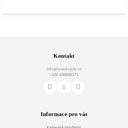
Z
á
p
Kontakt
a
info
@
wood-style.cz
t
+420 608888575
í
Informace pro vás
Kamenné prodejny