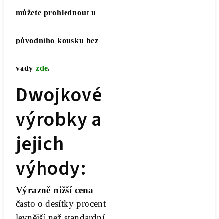
můžete prohlédnout u
původního kousku bez
vady
zde
.
Dwojkové
výrobky a
jejich
výhody:
Výrazně nižší cena
–
často o desítky procent
levnější než standardní