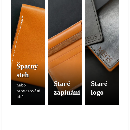
Špatný
steh
Staré
Staré
nebo
provazování
zapínání
logo
nitě