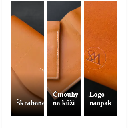
Čmouhy
Logo
Škrábanec
na kůži
naopak