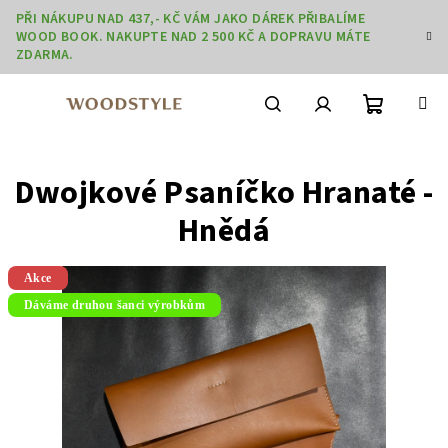
Přejít
PŘI NÁKUPU NAD 437,- KČ VÁM JAKO DÁREK PŘIBALÍME
na
WOOD BOOK. NAKUPTE NAD 2 500 KČ A DOPRAVU MÁTE
obsah
ZDARMA.
Nákupní
Hledat
Přihlášení
Dwojkové Psaníčko Hranaté -
košík
Hnědá
Akce
Dáváme druhou šanci výrobkům