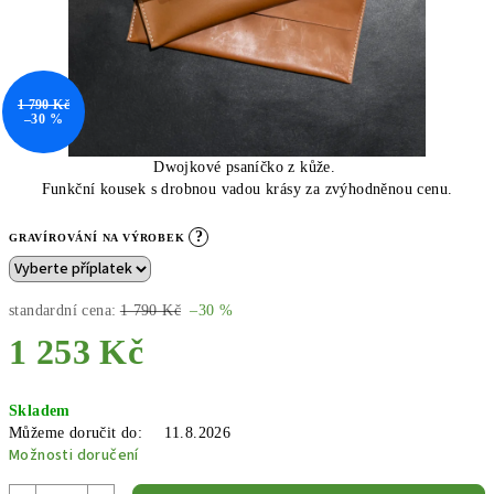
1 790 Kč
–30 %
Dwojkové psaníčko z kůže.
Funkční kousek s drobnou vadou krásy za zvýhodněnou cenu.
?
GRAVÍROVÁNÍ NA VÝROBEK
standardní cena:
1 790 Kč
–30 %
1 253 Kč
Měrná
Skladem
cena:
Můžeme doručit do:
11.8.2026
Možnosti doručení