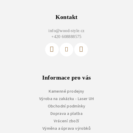
Z
á
p
Kontakt
a
info
@
wood-style.cz
t
+420 608888575
í
Informace pro vás
Kamenné prodejny
Výroba na zakázku - Laser UH
Obchodní podmínky
Doprava a platba
Vrácení zboží
Výměna a úprava výrobků