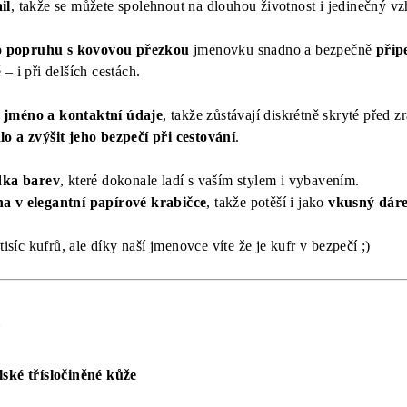
il
, takže se můžete spolehnout na dlouhou životnost i jedinečný vz
 popruhu s kovovou přezkou
jmenovku snadno a bezpečně
přip
– i při delších cestách.
 jméno a kontaktní údaje
, takže zůstávají diskrétně skryté před
o a zvýšit jeho bezpečí při cestování
.
dka barev
, které dokonale ladí s vaším stylem i vybavením.
na v elegantní papírové krabičce
, takže potěší i jako
vkusný dár
tisíc kufrů, ale díky naší jmenovce víte že je kufr v bezpečí ;)
y
alské třísločiněné kůže