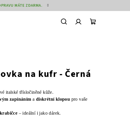
DOPRAVU MÁTE ZDARMA.
Hledat
Přihlášení
Nákupní
košík
ovka na kufr - Černá
vé italské třísločiněné kůže.
vým zapínáním
a
diskrétní klopou
pro vaše
 krabičce
– ideální i jako dárek.