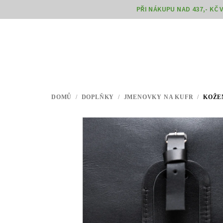
Přejít
PŘI NÁKUPU NAD 437,- KČ
na
obsah
DOMŮ
/
DOPLŇKY
/
JMENOVKY NA KUFR
/
KOŽE