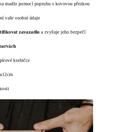
na madlo pomocí popruhu s kovovou přezkou
ní vaše osobní údaje
tifikovat zavazadlo
a zvyšuje jeho bezpečí
barvách
pírové krabičce
ška12cm
kosti