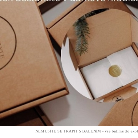
NEMUSÍTE SE TRÁPIT S BALENÍM - vše balíme do ekol