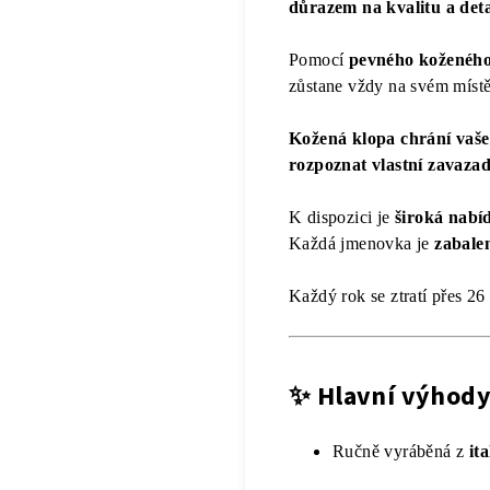
důrazem na kvalitu a deta
Pomocí
pevného koženého
zůstane vždy na svém místě 
Kožená klopa chrání vaše
rozpoznat vlastní zavazadl
K dispozici je
široká nabí
Každá jmenovka je
zabale
Každý rok se ztratí přes 26 
✨
Hlavní výhod
Ručně vyráběná z
it