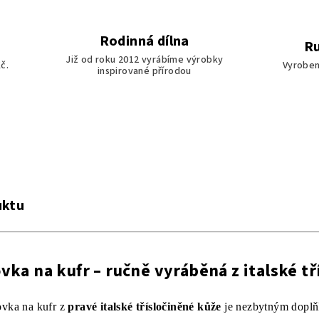
Rodinná dílna
Ru
Již od roku 2012 vyrábíme výrobky
č.
Vyroben
inspirované přírodou
uktu
ka na kufr – ručně vyráběná z italské tř
ovka na kufr z
pravé italské třísločiněné kůže
je nezbytným doplň