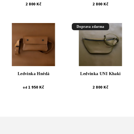
2 800 Kč
2 800 Kč
Doprava zdarma
Ledvinka Hnědá
Ledvinka UNI Khaki
1 950 Kč
2 800 Kč
od
Z
á