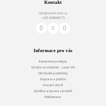
p
Kontakt
a
info
@
wood-style.cz
t
+420 608888575
í
Informace pro vás
Kamenné prodejny
Výroba na zakázku - Laser UH
Obchodní podmínky
Doprava a platba
Vrácení zboží
Výměna a úprava výrobků
Reklamace