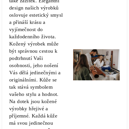
také zážitek. Elegantní
design našich výrobků
oslovuje estetický smysl
a přináší krásu a
vyjímečnost do
každodenního života.
Kožený výrobek může
být správnou cestou k
podtrhnutí Vaši
osobnosti, jeho nošení
Vás dělá jedinečnými a
originálními. Kůže se
tak stává symbolem
vašeho stylu a hodnot.
Na dotek jsou kožené
výrobky hřejivé a
příjemné. Každá kůže
má svou jedinečnou