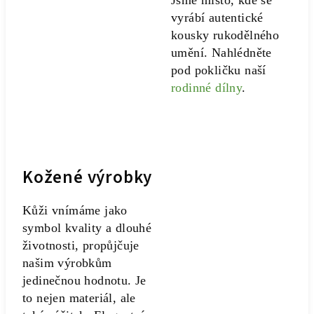
Jsme místo, kde se
vyrábí autentické
kousky rukodělného
umění. Nahlédněte
pod pokličku naší
rodinné dílny
.
Kožené výrobky
Kůži vnímáme jako
symbol kvality a dlouhé
životnosti, propůjčuje
našim výrobkům
jedinečnou hodnotu. Je
to nejen materiál, ale