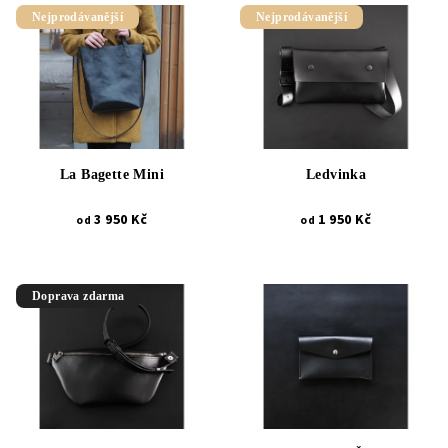
Nejprodávanější
Nejprodávanější
La Bagette Mini
Ledvinka
3 950 Kč
1 950 Kč
od
od
Doprava zdarma