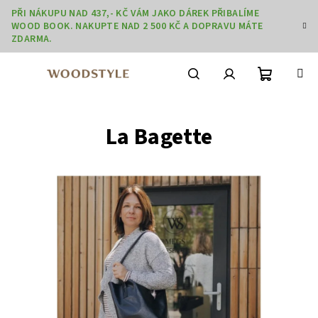
Přejít
PŘI NÁKUPU NAD 437,- KČ VÁM JAKO DÁREK PŘIBALÍME
na
WOOD BOOK. NAKUPTE NAD 2 500 KČ A DOPRAVU MÁTE
obsah
ZDARMA.
Nákupní
Hledat
Přihlášení
La Bagette
košík