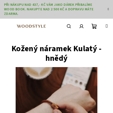
Přejít
PŘI NÁKUPU NAD 437,- KČ VÁM JAKO DÁREK PŘIBALÍME
na
WOOD BOOK. NAKUPTE NAD 2 500 KČ A DOPRAVU MÁTE
obsah
ZDARMA.
Nákupní
Hledat
Přihlášení
Kožený náramek Kulatý -
košík
hnědý