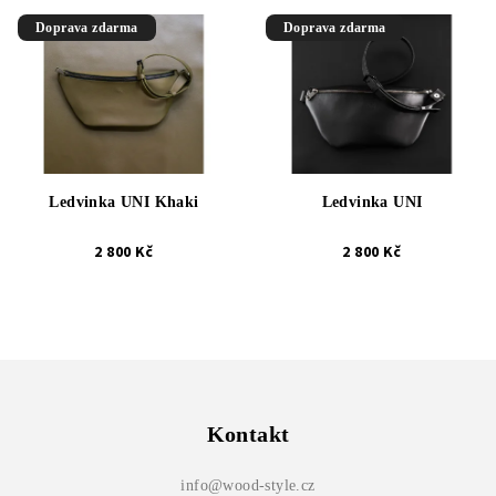
Doprava zdarma
Doprava zdarma
Ledvinka UNI Khaki
Ledvinka UNI
2 800 Kč
2 800 Kč
Z
á
p
Kontakt
a
info
@
wood-style.cz