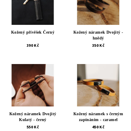
Kožený přívěšek Černý
Kožený náramek Dvojitý -
hnědý
390 Kč
350 Kč
Kožený náramek Dvojitý
Kožený náramek s černým
Kulatý - černý
zapínáním - caramel
550 Kč
450 Kč