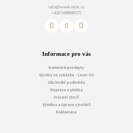
a
info
@
wood-style.cz
t
+420 608888575
í
Informace pro vás
Kamenné prodejny
Výroba na zakázku - Laser UH
Obchodní podmínky
Doprava a platba
Vrácení zboží
Výměna a úprava výrobků
Reklamace