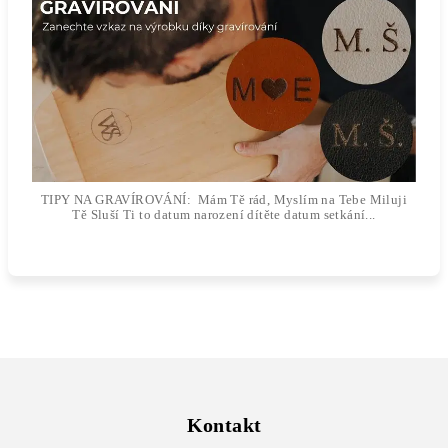
TIPY NA GRAVÍROVÁNÍ: Mám Tě rád, Myslím na Tebe Miluji
Tě Sluší Ti to datum narození dítěte datum setkání...
Z
á
p
Kontakt