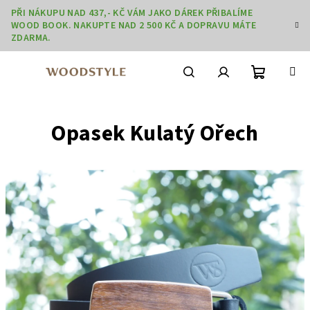
Přejít
PŘI NÁKUPU NAD 437,- KČ VÁM JAKO DÁREK PŘIBALÍME
na
WOOD BOOK. NAKUPTE NAD 2 500 KČ A DOPRAVU MÁTE
obsah
ZDARMA.
Nákupní
Hledat
Přihlášení
Opasek Kulatý Ořech
košík