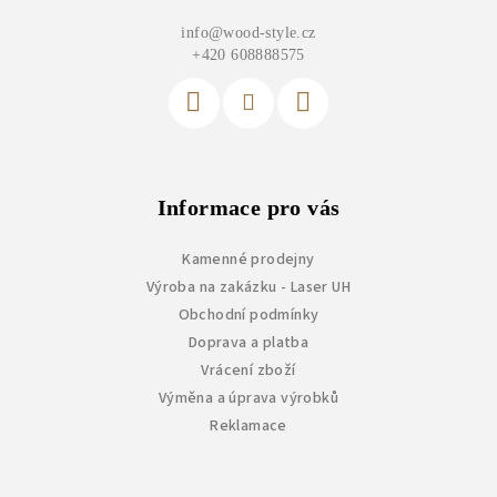
a
info
@
wood-style.cz
t
+420 608888575
í
Informace pro vás
Kamenné prodejny
Výroba na zakázku - Laser UH
Obchodní podmínky
Doprava a platba
Vrácení zboží
Výměna a úprava výrobků
Reklamace