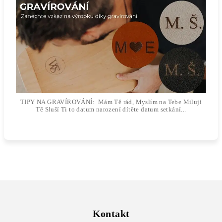
TIPY NA GRAVÍROVÁNÍ: Mám Tě rád, Myslím na Tebe Miluji
Tě Sluší Ti to datum narození dítěte datum setkání...
Z
á
p
Kontakt