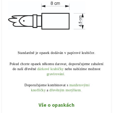
Standardně je opasek dodáván v papírové krabičce.
Pokud chcete opasek někomu darovat, doporučujeme zabalení
do naší dřevěné
dárkové krabičky
nebo nabízíme možnost
gravírování.
Doporučujeme kombinovat s
manžetovými
knoflíčky
a
dřevěným motýlkem.
Vše o opaskách