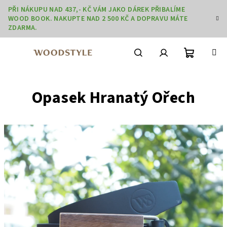
Přejít
PŘI NÁKUPU NAD 437,- KČ VÁM JAKO DÁREK PŘIBALÍME
na
WOOD BOOK. NAKUPTE NAD 2 500 KČ A DOPRAVU MÁTE
obsah
ZDARMA.
Nákupní
Hledat
Přihlášení
Opasek Hranatý Ořech
košík