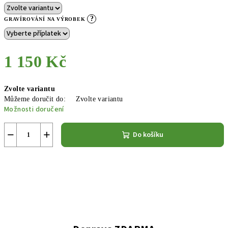
?
GRAVÍROVÁNÍ NA VÝROBEK
1 150 Kč
Měrná
Zvolte variantu
cena:
Můžeme doručit do:
Zvolte variantu
Možnosti doručení
−
+
Do košíku