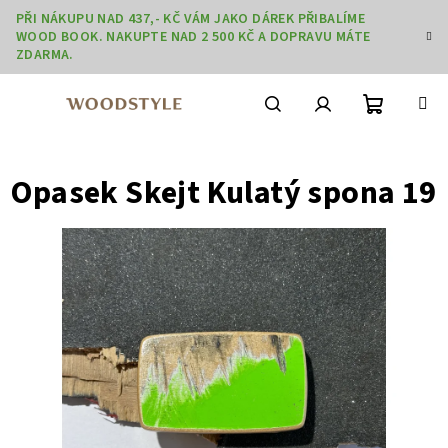
Přejít
PŘI NÁKUPU NAD 437,- KČ VÁM JAKO DÁREK PŘIBALÍME
na
WOOD BOOK. NAKUPTE NAD 2 500 KČ A DOPRAVU MÁTE
obsah
ZDARMA.
Nákupní
Hledat
Přihlášení
Opasek Skejt Kulatý spona 19
košík