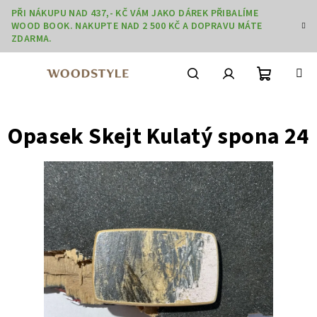
Přejít
PŘI NÁKUPU NAD 437,- KČ VÁM JAKO DÁREK PŘIBALÍME
na
WOOD BOOK. NAKUPTE NAD 2 500 KČ A DOPRAVU MÁTE
obsah
ZDARMA.
Nákupní
Hledat
Přihlášení
Opasek Skejt Kulatý spona 24
košík