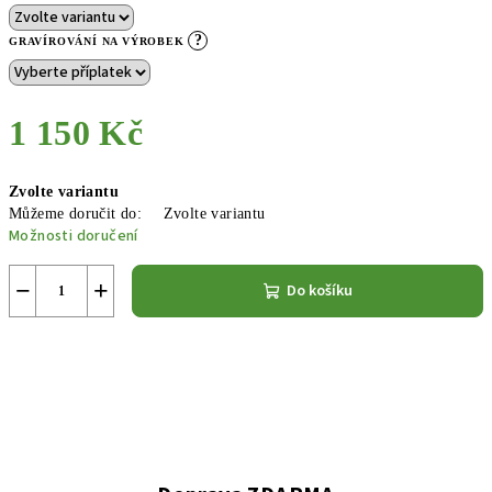
?
GRAVÍROVÁNÍ NA VÝROBEK
1 150 Kč
Měrná
Zvolte variantu
cena:
Můžeme doručit do:
Zvolte variantu
Možnosti doručení
−
+
Do košíku