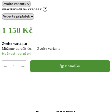
?
GRAVÍROVÁNÍ NA VÝROBEK
1 150 Kč
Měrná
Zvolte variantu
cena:
Můžeme doručit do:
Zvolte variantu
Možnosti doručení
−
+
Do košíku