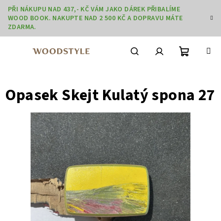
Přejít
PŘI NÁKUPU NAD 437,- KČ VÁM JAKO DÁREK PŘIBALÍME
na
WOOD BOOK. NAKUPTE NAD 2 500 KČ A DOPRAVU MÁTE
obsah
ZDARMA.
Nákupní
Hledat
Přihlášení
Opasek Skejt Kulatý spona 27
košík