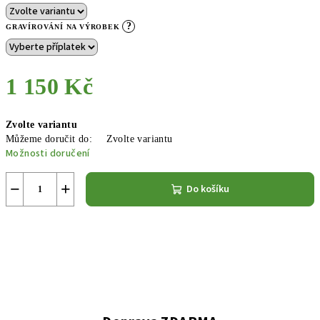
?
GRAVÍROVÁNÍ NA VÝROBEK
1 150 Kč
Měrná
Zvolte variantu
cena:
Můžeme doručit do:
Zvolte variantu
Možnosti doručení
−
+
Do košíku