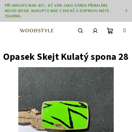
Přejít
PŘI NÁKUPU NAD 437,- KČ VÁM JAKO DÁREK PŘIBALÍME
na
WOOD BOOK. NAKUPTE NAD 2 500 KČ A DOPRAVU MÁTE
obsah
ZDARMA.
Nákupní
Hledat
Přihlášení
Opasek Skejt Kulatý spona 28
košík