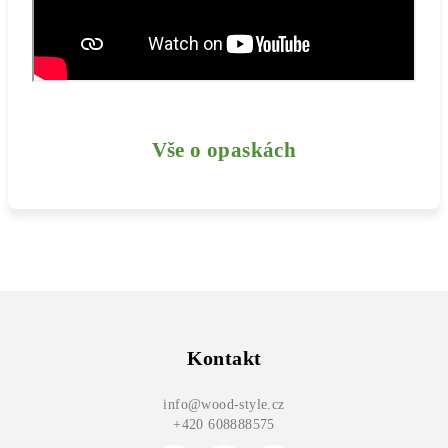
Vše o opaskách
Z
á
p
Kontakt
a
info
@
wood-style.cz
t
+420 608888575
í