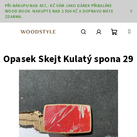
Přejít
PŘI NÁKUPU NAD 437,- KČ VÁM JAKO DÁREK PŘIBALÍME
na
WOOD BOOK. NAKUPTE NAD 2 500 KČ A DOPRAVU MÁTE
obsah
ZDARMA.
Nákupní
Hledat
Přihlášení
Opasek Skejt Kulatý spona 29
košík