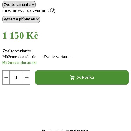
?
GRAVÍROVÁNÍ NA VÝROBEK
1 150 Kč
Měrná
Zvolte variantu
cena:
Můžeme doručit do:
Zvolte variantu
Možnosti doručení
−
+
Do košíku