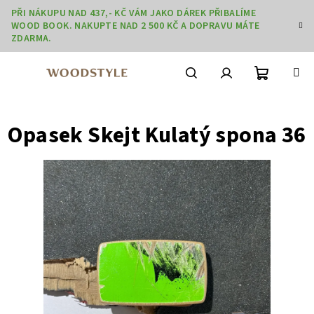
Přejít
PŘI NÁKUPU NAD 437,- KČ VÁM JAKO DÁREK PŘIBALÍME
na
WOOD BOOK. NAKUPTE NAD 2 500 KČ A DOPRAVU MÁTE
obsah
ZDARMA.
Nákupní
Hledat
Přihlášení
Opasek Skejt Kulatý spona 36
košík