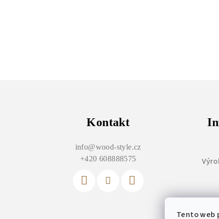
Z
á
p
Kontakt
In
a
info
@
wood-style.cz
t
+420 608888575
Výro
í
Tento web p
Vý