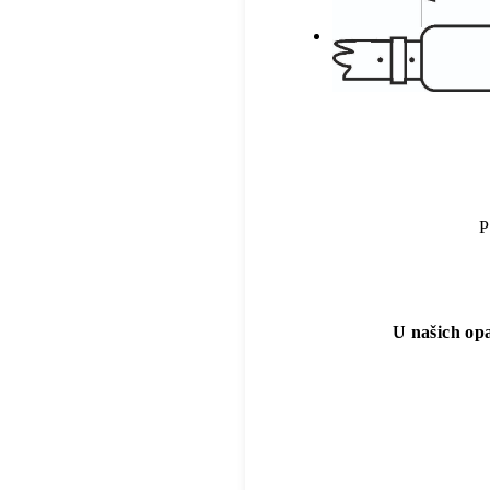
P
U našich opa