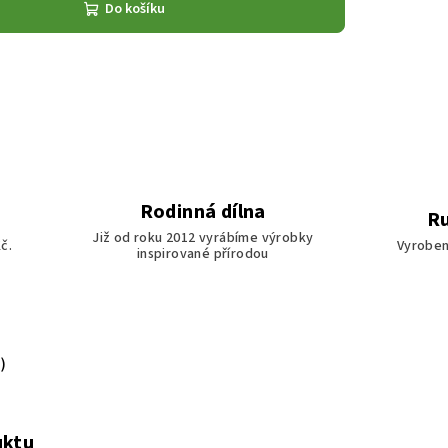
Do košíku
Rodinná dílna
Ru
Již od roku 2012 vyrábíme výrobky
č.
Vyroben
inspirované přírodou
)
uktu