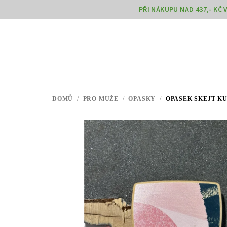
Přejít
PŘI NÁKUPU NAD 437,- KČ
na
obsah
DOMŮ
/
PRO MUŽE
/
OPASKY
/
OPASEK SKEJT KU