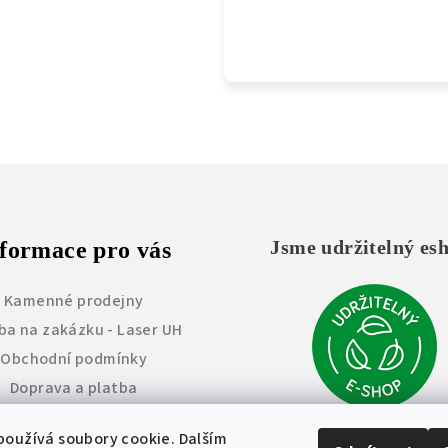
Jsme udržitelný es
formace pro vás
Kamenné prodejny
ba na zakázku - Laser UH
Obchodní podmínky
Doprava a platba
Vrácení zboží
oužívá soubory cookie. Dalším
měna a úprava výrobků