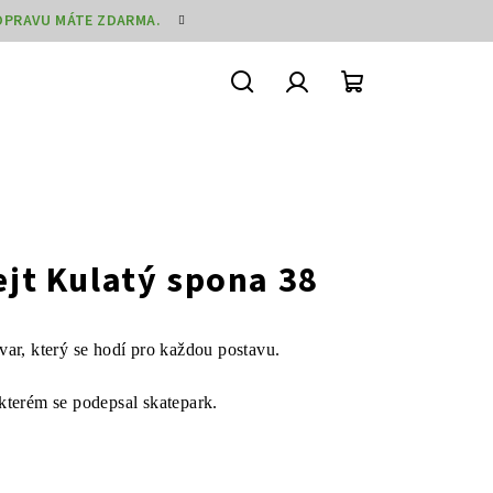
DOPRAVU MÁTE ZDARMA.
Hledat
Přihlášení
Nákupní
košík
jt Kulatý spona 38
var, který se hodí pro každou postavu.
kterém se podepsal skatepark.