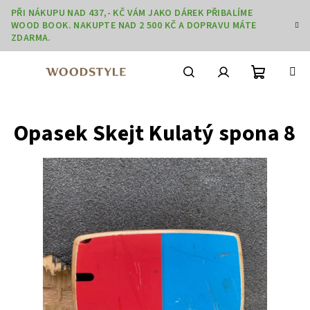
Přejít
PŘI NÁKUPU NAD 437,- KČ VÁM JAKO DÁREK PŘIBALÍME
na
WOOD BOOK. NAKUPTE NAD 2 500 KČ A DOPRAVU MÁTE
obsah
ZDARMA.
Nákupní
Hledat
Přihlášení
Opasek Skejt Kulatý spona 8
košík