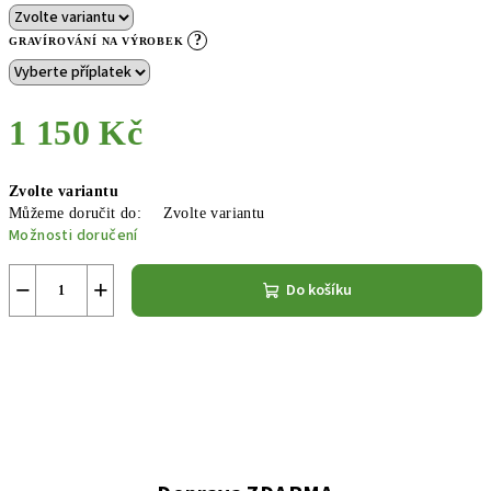
?
GRAVÍROVÁNÍ NA VÝROBEK
1 150 Kč
Měrná
Zvolte variantu
cena:
Můžeme doručit do:
Zvolte variantu
Možnosti doručení
−
+
Do košíku