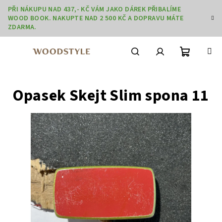
Přejít
PŘI NÁKUPU NAD 437,- KČ VÁM JAKO DÁREK PŘIBALÍME
na
WOOD BOOK. NAKUPTE NAD 2 500 KČ A DOPRAVU MÁTE
obsah
ZDARMA.
Nákupní
Hledat
Přihlášení
Opasek Skejt Slim spona 11
košík