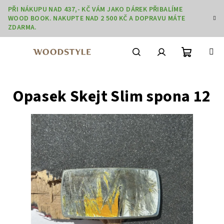
Přejít
PŘI NÁKUPU NAD 437,- KČ VÁM JAKO DÁREK PŘIBALÍME
na
WOOD BOOK. NAKUPTE NAD 2 500 KČ A DOPRAVU MÁTE
obsah
ZDARMA.
Nákupní
Hledat
Přihlášení
Opasek Skejt Slim spona 12
košík