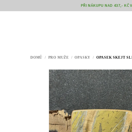
Přejít
PŘI NÁKUPU NAD 437,- KČ
na
obsah
DOMŮ
/
PRO MUŽE
/
OPASKY
/
OPASEK SKEJT SL