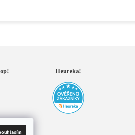
hop!
Heureka!
Souhlasím