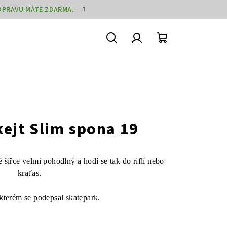
DOPRAVU MÁTE ZDARMA.
Hledat
Přihlášení
Nákupní
košík
ejt Slim spona 19
 šířce velmi pohodlný a hodí se tak do riflí nebo
kraťas.
kterém se podepsal skatepark.