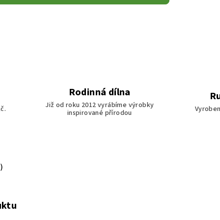
Rodinná dílna
Ru
Již od roku 2012 vyrábíme výrobky
č.
Vyroben
inspirované přírodou
)
uktu