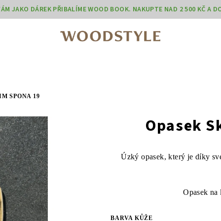
 VÁM JAKO DÁREK PŘIBALÍME WOOD BOOK. NAKUPTE NAD 2 500 KČ A 
IM SPONA 19
Opasek Sk
Úzký opasek, který je díky své
Opasek na 
BARVA KŮŽE