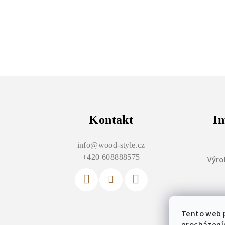
Z
á
p
Kontakt
In
a
info
@
wood-style.cz
t
+420 608888575
Výro
í
Tento web p
Vý