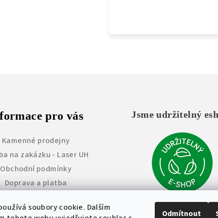
Jsme udržitelný es
formace pro vás
Kamenné prodejny
ba na zakázku - Laser UH
Obchodní podmínky
Doprava a platba
Vrácení zboží
oužívá soubory cookie. Dalším
měna a úprava výrobků
Odmítnout