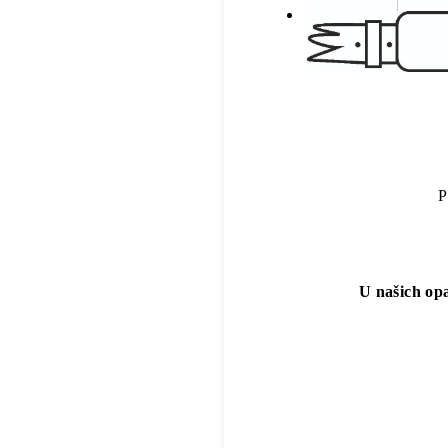
P
U našich opa